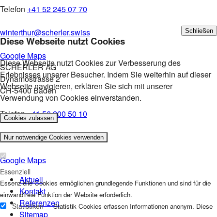
Telefon
+41 52 245 07 70
winterthur
@
scherler
.
swiss
Schließen
Diese Webseite nutzt Cookies
Google Maps
Diese Webseite nutzt Cookies zur Verbesserung des
SCHERLER AG
Erlebnisses unserer Besucher. Indem Sie weiterhin auf dieser
Dynamostrasse 2
Webseite navigieren, erklären Sie sich mit unserer
CH-5400 Baden
Verwendung von Cookies einverstanden.
Telefon
+41 56 200 50 10
baden
@
scherler
.
swiss
Google Maps
Essenziell
Aktuell
Essenzielle Cookies ermöglichen grundlegende Funktionen und sind für die
Kontakt
einwandfreie Funktion der Website erforderlich.
Referenzen
Statistiken
Statistik Cookies erfassen Informationen anonym. Diese
Sitemap