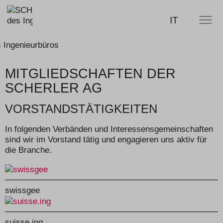
SCHERLER
SUCHE
IT
MENÜ
AG -
smart
swiss
engineering
MITGLIEDSCHAFTEN DER
SCHERLER AG
VORSTANDSTÄTIGKEITEN
In folgenden Verbänden und Interessensgemeinschaften
sind wir im Vorstand tätig und engagieren uns aktiv für
die Branche.
swissgee
suisse.ing