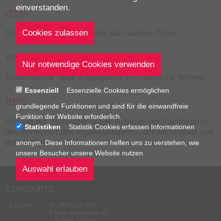
einverstanden.
OTIA
Ordine Ingegneri e architetti del cantone Ticino
ASIAT
Associazione Studi d'Ingegneria e Architettura Ticinesi
Essenziell
Essenzielle Cookies ermöglichen
REG
grundlegende Funktionen und sind für die einwandfreie
Funktion der Website erforderlich.
Stiftung der Schweizerischen Register der Fachleute in
Statistiken
Statistik Cookies erfassen Informationen
den Bereichen des Ingenieurwesens, der Architektur und
der Umwelt
anonym. Diese Informationen helfen uns zu verstehen, wie
unsere Besucher unsere Website nutzen.
STANDORTE
Luzern
SCHERLER AG
Friedentalstrasse 43
Baar
CH-6004 Luzern