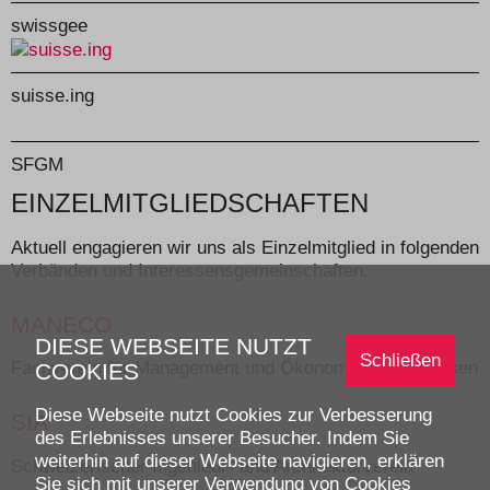
swissgee
suisse.ing
SFGM
EINZELMITGLIEDSCHAFTEN
Aktuell engagieren wir uns als Einzelmitglied in folgenden
Verbänden und Interessensgemeinschaften.
MANECO
DIESE WEBSEITE NUTZT
Schließen
Fachverein für Management und Ökonomie im Bauwesen
COOKIES
Diese Webseite nutzt Cookies zur Verbesserung
SIA
des Erlebnisses unserer Besucher. Indem Sie
weiterhin auf dieser Webseite navigieren, erklären
Schweizerischer Ingenieur- und Architekturverein
Sie sich mit unserer Verwendung von Cookies