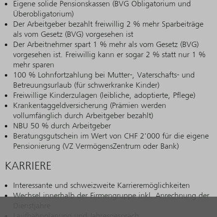
Eigene solide Pensionskassen (BVG Obligatorium und
Überobligatorium)
Der Arbeitgeber bezahlt freiwillig 2 % mehr Sparbeiträge
als vom Gesetz (BVG) vorgesehen ist
Der Arbeitnehmer spart 1 % mehr als vom Gesetz (BVG)
vorgesehen ist. Freiwillig kann er sogar 2 % statt nur 1 %
mehr sparen
100 % Lohnfortzahlung bei Mutter-, Vaterschafts- und
Betreuungsurlaub (für schwerkranke Kinder)
Freiwillige Kinderzulagen (leibliche, adoptierte, Pflege)
Krankentaggeldversicherung (Prämien werden
vollumfänglich durch Arbeitgeber bezahlt)
NBU 50 % durch Arbeitgeber
Beratungsgutschein im Wert von CHF 2'000 für die eigene
Pensionierung (VZ VermögensZentrum oder Bank)
KARRIERE
Interessante und schweizweite Karrieremöglichkeiten
Wechsel innerhalb der Firmengruppe inkl. Anrechnung der
Dienstjahre
Laufbahnplanung und Jahresgespräch