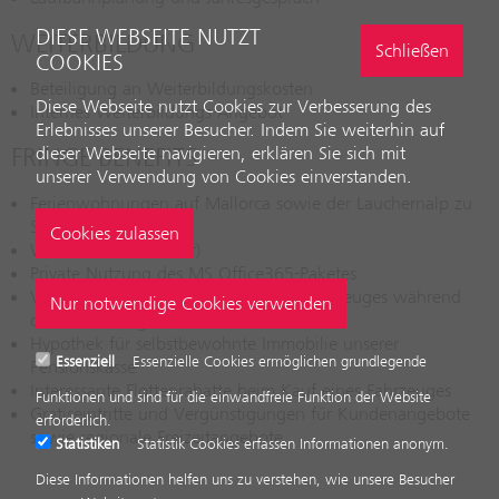
DIESE WEBSEITE NUTZT
WEITERBILDUNG
Schließen
COOKIES
Beteiligung an Weiterbildungskosten
Diese Webseite nutzt Cookies zur Verbesserung des
Internes Weiterbildungs-Angebot
Erlebnisses unserer Besucher. Indem Sie weiterhin auf
FRINGE BENEFITS
dieser Webseite navigieren, erklären Sie sich mit
unserer Verwendung von Cookies einverstanden.
Ferienwohnungen auf Mallorca sowie der Lauchernalp zu
Selbstkosten
Wohnmobil (5-Plätzer)
Private Nutzung des MS Office365-Paketes
Vollkaskoversicherung des privaten Fahrzeuges während
des Arbeitsweges sowie der Arbeitszeit
Hypothek für selbstbewohnte Immobilie unserer
Essenziell
Essenzielle Cookies ermöglichen grundlegende
Pensionskasse
Interessante Flottenrabatte beim Kauf eines Fahrzeuges
Funktionen und sind für die einwandfreie Funktion der Website
Gratiseintritte und Vergünstigungen für Kundenangebote
erforderlich.
sowie regionale Freizeitangebote
Statistiken
Statistik Cookies erfassen Informationen anonym.
Diese Informationen helfen uns zu verstehen, wie unsere Besucher