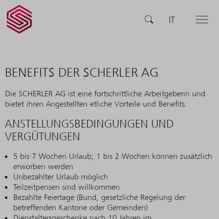
SCHERLER
SUCHE
IT
MENÜ
AG -
smart
swiss
engineering
BENEFITS DER SCHERLER AG
Die SCHERLER AG ist eine fortschrittliche Arbeitgeberin und
bietet ihren Angestellten etliche Vorteile und Benefits.
ANSTELLUNGSBEDINGUNGEN UND
VERGÜTUNGEN
5 bis 7 Wochen Urlaub; 1 bis 2 Wochen können zusätzlich
erworben werden
Unbezahlter Urlaub möglich
Teilzeitpensen sind willkommen
Bezahlte Feiertage (Bund, gesetzliche Regelung der
betreffenden Kantone oder Gemeinden)
Dienstaltersgeschenke nach 10 Jahren im