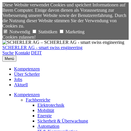
Diese Website verwendet Cookies und speichert Informationen auf
Ihrem Computer. Einige davon dienen als Voraussetzung zur
Verbesserung unserer Website sowie der Benutzererfahrung. Durch
die Nutzung dieser Website stimmen Sie der Verwendung von
Cookies zu.
Notwendig
Statistiken
Marketing
Cookies zulassen!
SCHERLER AG - smart swiss engineering
Suche
Kontakt
DE
IT
Menü
Kompetenzen
Über Scherler
Jobs
Aktuell
Kompetenzen
Fachbereiche
Elektrotechnik
Mobilität
Energie
Sicherheit & Überwachung
Automation