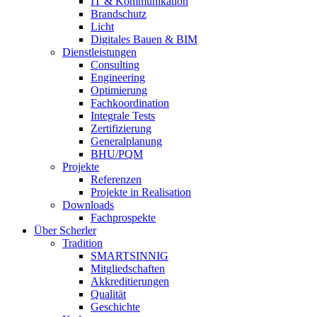
IT & Kommunikation
Brandschutz
Licht
Digitales Bauen & BIM
Dienstleistungen
Consulting
Engineering
Optimierung
Fachkoordination
Integrale Tests
Zertifizierung
Generalplanung
BHU/PQM
Projekte
Referenzen
Projekte in Realisation
Downloads
Fachprospekte
Über Scherler
Tradition
SMARTSINNIG
Mitgliedschaften
Akkreditierungen
Qualität
Geschichte