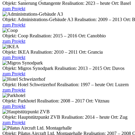
Objekt:
Sanierung Osttangente
Realisation:
2023 – heute
Ort:
Basel
zum Projekt
Objekt:
Administrations-Gebäude A3
Realisation:
2009 – 2013
Ort:
B
zum Projekt
Objekt:
Coop
Realisation:
2015 – 2016
Ort:
Canobbio
zum Projekt
Objekt:
IKEA
Realisation:
2010 – 2011
Ort:
Grancia
zum Projekt
Objekt:
Migros Synodpark
Realisation:
2013 – 2015
Ort:
Davos
zum Projekt
Objekt:
Hotel Schweizerhof
Realisation:
1997 – heute
Ort:
Luzern
zum Projekt
Objekt:
Parkhotel
Realisation:
2008 – 2017
Ort:
Vitznau
zum Projekt
Objekt:
Hauptstützpunkt ZVB
Realisation:
2014 – heute
Ort:
Zug
zum Projekt
Objekt:
Pilatus Aircraft Ltd. Montagehalle
Realisation:
2007 – 2008
O