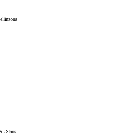
ellinzona
rt:
Stans