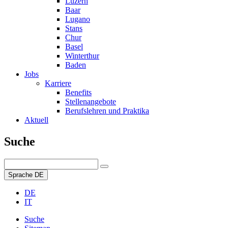
Luzern
Baar
Lugano
Stans
Chur
Basel
Winterthur
Baden
Jobs
Karriere
Benefits
Stellenangebote
Berufslehren und Praktika
Aktuell
Suche
Sprache
DE
DE
IT
Suche