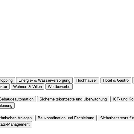
hopping
Energie- & Wasserversorgung
Hochhäuser
Hotel & Gastro
uktur
Wohnen & Villen
Wettbewerbe
Gebäudeautomation
Sicherheitskonzepte und Überwachung
ICT- und K
planung
chnischen Anlagen
Baukoordination und Fachleitung
Sicherheitstests f
itäts-Management