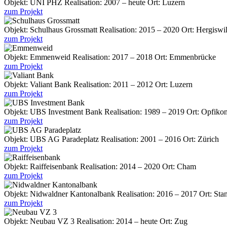
Objekt:
UNI PHZ
Realisation:
2007 – heute
Ort:
Luzern
zum Projekt
Objekt:
Schulhaus Grossmatt
Realisation:
2015 – 2020
Ort:
Hergiswi
zum Projekt
Objekt:
Emmenweid
Realisation:
2017 – 2018
Ort:
Emmenbrücke
zum Projekt
Objekt:
Valiant Bank
Realisation:
2011 – 2012
Ort:
Luzern
zum Projekt
Objekt:
UBS Investment Bank
Realisation:
1989 – 2019
Ort:
Opfiko
zum Projekt
Objekt:
UBS AG Paradeplatz
Realisation:
2001 – 2016
Ort:
Zürich
zum Projekt
Objekt:
Raiffeisenbank
Realisation:
2014 – 2020
Ort:
Cham
zum Projekt
Objekt:
Nidwaldner Kantonalbank
Realisation:
2016 – 2017
Ort:
Sta
zum Projekt
Objekt:
Neubau VZ 3
Realisation:
2014 – heute
Ort:
Zug