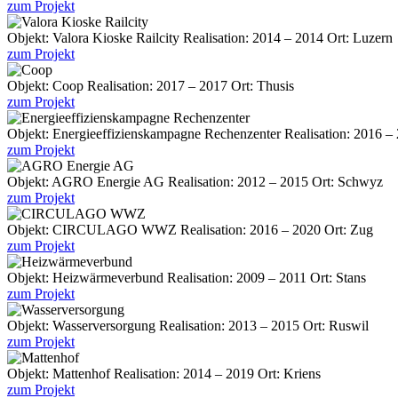
zum Projekt
Objekt:
Valora Kioske Railcity
Realisation:
2014 – 2014
Ort:
Luzern
zum Projekt
Objekt:
Coop
Realisation:
2017 – 2017
Ort:
Thusis
zum Projekt
Objekt:
Energieeffizienskampagne Rechenzenter
Realisation:
2016 –
zum Projekt
Objekt:
AGRO Energie AG
Realisation:
2012 – 2015
Ort:
Schwyz
zum Projekt
Objekt:
CIRCULAGO WWZ
Realisation:
2016 – 2020
Ort:
Zug
zum Projekt
Objekt:
Heizwärmeverbund
Realisation:
2009 – 2011
Ort:
Stans
zum Projekt
Objekt:
Wasserversorgung
Realisation:
2013 – 2015
Ort:
Ruswil
zum Projekt
Objekt:
Mattenhof
Realisation:
2014 – 2019
Ort:
Kriens
zum Projekt