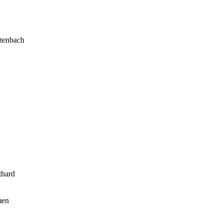
itenbach
thard
en