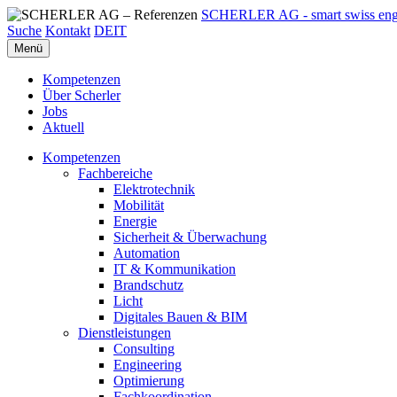
SCHERLER AG - smart swiss eng
Suche
Kontakt
DE
IT
Menü
Kompetenzen
Über Scherler
Jobs
Aktuell
Kompetenzen
Fachbereiche
Elektrotechnik
Mobilität
Energie
Sicherheit & Überwachung
Automation
IT & Kommunikation
Brandschutz
Licht
Digitales Bauen & BIM
Dienstleistungen
Consulting
Engineering
Optimierung
Fachkoordination