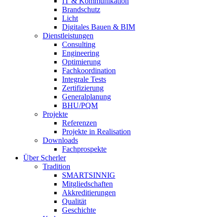
IT & Kommunikation
Brandschutz
Licht
Digitales Bauen & BIM
Dienstleistungen
Consulting
Engineering
Optimierung
Fachkoordination
Integrale Tests
Zertifizierung
Generalplanung
BHU/PQM
Projekte
Referenzen
Projekte in Realisation
Downloads
Fachprospekte
Über Scherler
Tradition
SMARTSINNIG
Mitgliedschaften
Akkreditierungen
Qualität
Geschichte