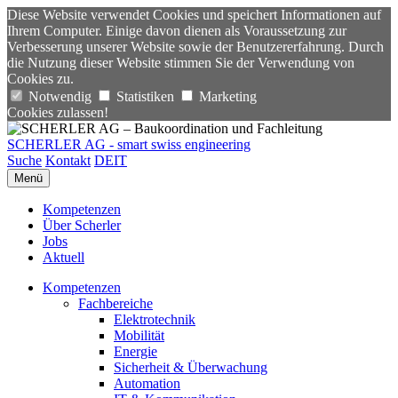
Diese Website verwendet Cookies und speichert Informationen auf
Ihrem Computer. Einige davon dienen als Voraussetzung zur
Verbesserung unserer Website sowie der Benutzererfahrung. Durch
die Nutzung dieser Website stimmen Sie der Verwendung von
Cookies zu.
Notwendig
Statistiken
Marketing
Cookies zulassen!
SCHERLER AG - smart swiss engineering
Suche
Kontakt
DE
IT
Menü
Kompetenzen
Über Scherler
Jobs
Aktuell
Kompetenzen
Fachbereiche
Elektrotechnik
Mobilität
Energie
Sicherheit & Überwachung
Automation