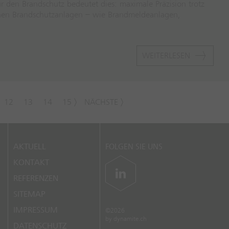
 den Brandschutz bedeutet dies: maximale Präzision trotz
schen Brandschutzanlagen – wie Brandmeldeanlagen,
WEITERLESEN
12
13
14
15
NÄCHSTE
AKTUELL
FOLGEN SIE UNS
KONTAKT
REFERENZEN
SITEMAP
IMPRESSUM
©2026
by
dynamite.ch
DATENSCHUTZ