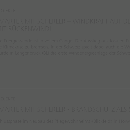
ROJEKTE
MARTER MIT SCHERLER – WINDKRAFT AUF D
IT RÜCKENWIND!
e Energiewende ist in vollem Gange. Der Ausstieg aus fossilen E
e Klimakrise zu bremsen. In der Schweiz spielt dabei auch die 
urde in Langenbruck (BL) die erste Windenergieanlage der Schw
ROJEKTE
MARTER MIT SCHERLER - BRANDSCHUTZ ALS
chlussphase im Neubau des Pflegewohnheims «Blickfeld» in Hor