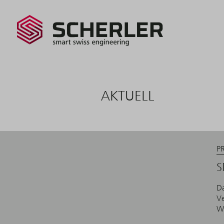
SCHERLE
AG - smart swiss engineering
AKTUELL
P
S
Da
V
We