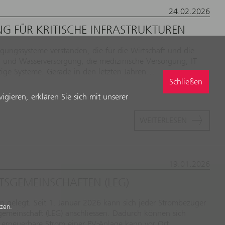
24.02.2026
NG FÜR KRITISCHE INFRASTRUKTUREN
rgungssysteme verstanden, die für die Wirtschaft und die
- und Wasserversorgung, die medizinische Versorgung, IT-
tige Systeme. Gerade in den letzten Jahren…
Schließen
gieren, erklären Sie sich mit unserer
WEITERLESEN
19.01.2026
ÄTSGEMEINSCHAFTEN (LEG)
 gelegt. Seit 1. Januar 2026 kann sich jeder Strombezüger
tzen.
sgemeinschaft (LEG) anschliessen. Dadurch können sich
 erneuerbare Strom einer PV-Anlage kann vor Ort…