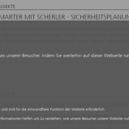
ROJEKTE
MARTER MIT SCHERLER - SICHERHEITSPLANU
ter kritischen Infrastrukturen werden Dienstleistungs- und Verso
völkerung essenziell sind. Dazu zählen unter anderem die Strom
d Telekommunikations-Infrastrukturen sowie weitere lebenswich
es unserer Besucher. Indem Sie weiterhin auf dieser Webseite navi
ROJEKTE
MARTER MIT SCHERLER - LOKALE ELEKTRIZIT
und sind für die einwandfreie Funktion der Website erforderlich.
t dem Ja am 9. Juni 2025 zum Stromgesetz wurde der Grundstein
Informationen helfen uns zu verstehen, wie unsere Besucher unsere Website nu
 der Schweiz unter gewissen Vorgaben einer lokalen Elektrizität
roduzenten und Verbraucher zusammenschliessen und der lokale,