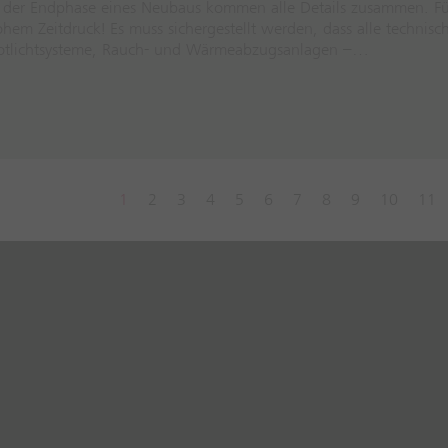
 der Endphase eines Neubaus kommen alle Details zusammen. Für
hem Zeitdruck! Es muss sichergestellt werden, dass alle techni
otlichtsysteme, Rauch- und Wärmeabzugsanlagen –…
1
2
3
4
5
6
7
8
9
10
11