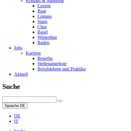
Kontakt & Standorte
Luzern
Baar
Lugano
Stans
Chur
Basel
Winterthur
Baden
Jobs
Karriere
Benefits
Stellenangebote
Berufslehren und Praktika
Aktuell
Suche
Sprache
DE
DE
IT