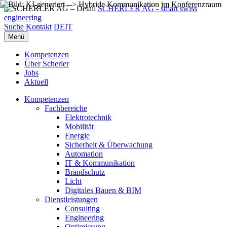
SCHERLER AG - smart swiss
engineering
Suche
Kontakt
DE
IT
Menü
Kompetenzen
Über Scherler
Jobs
Aktuell
Kompetenzen
Fachbereiche
Elektrotechnik
Mobilität
Energie
Sicherheit & Überwachung
Automation
IT & Kommunikation
Brandschutz
Licht
Digitales Bauen & BIM
Dienstleistungen
Consulting
Engineering
Optimierung