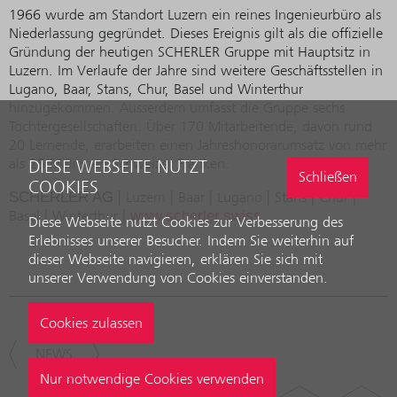
1966 wurde am Standort Luzern ein reines Ingenieurbüro als
Niederlassung gegründet. Dieses Ereignis gilt als die offizielle
Gründung der heutigen SCHERLER Gruppe mit Hauptsitz in
Luzern. Im Verlaufe der Jahre sind weitere Geschäftsstellen in
Lugano, Baar, Stans, Chur, Basel und Winterthur
hinzugekommen. Ausserdem umfasst die Gruppe sechs
Tochtergesellschaften. Über 170 Mitarbeitende, davon rund
20 Lernende, erarbeiten einen Jahreshonorarumsatz von mehr
als 25 Millionen Schweizer Franken.
DIESE WEBSEITE NUTZT
Schließen
COOKIES
SCHERLER AG
| Luzern | Baar | Lugano | Stans | Chur |
Basel | Winterthur |
www.scherler.swiss
Diese Webseite nutzt Cookies zur Verbesserung des
Erlebnisses unserer Besucher. Indem Sie weiterhin auf
dieser Webseite navigieren, erklären Sie sich mit
unserer Verwendung von Cookies einverstanden.
NEWS