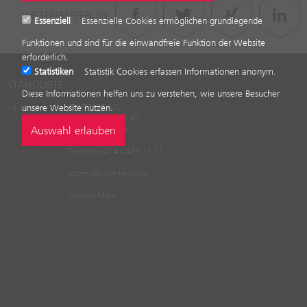
WEITEREMPFEHLEN
Essenziell
Essenzielle Cookies ermöglichen grundlegende
Funktionen und sind für die einwandfreie Funktion der Website
erforderlich.
Statistiken
Statistik Cookies erfassen Informationen anonym.
STANDORTE
Diese Informationen helfen uns zu verstehen, wie unsere Besucher
Luzern
SCHERLER AG
unsere Website nutzen.
Friedentalstrasse 43
Baar
CH-6004 Luzern
Lugano
Telefon
+41 41 429 11 11
Stans
luzern
@
scherler
.
swiss
Chur
Google Maps
Basel
Winterthur
Baden