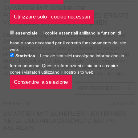
SMARTER MIT SCHERLER –
FÖRDERGELDER FÜR DEN LED-ERSATZ
VON BELEUCHTUNGSSYSTEMEN
essenziale
I cookie essenziali abilitano le funzioni di
Die Modernisierung von Beleuchtungssystemen in der
Schweiz gewinnt zunehmend an Bedeutung, da immer
base e sono necessari per il corretto funzionamento del sito
mehr Unternehmen auf energieeffiziente Lösungen
web.
umsteigen. Ein wesentliches Instrument zur Förderung
Statistica
I cookie statistici raccolgono informazioni in
dieser Umstellung ist das nationale Förderprogramm
forma anonima. Queste informazioni ci aiutano a capire
«Lightbank», welches im Rahmen des Projekts
come i visitatori utilizzano il nostro sito web.
«Fördergelder für LED-Ersatz» Unternehmen bei der…
APPROFONDISCI
PROGETTI
02/12/2024
SMARTER MIT SCHERLER - EXTERNER
NETZ- UND ANLAGESCHUTZ BEI PV-
ANLAGEN