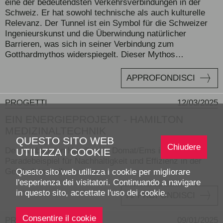
eine der bedeutendsten Verkehrsverbindungen in der
Schweiz. Er hat sowohl technische als auch kulturelle
Relevanz. Der Tunnel ist ein Symbol für die Schweizer
Ingenieurskunst und die Überwindung natürlicher
Barrieren, was sich in seiner Verbindung zum
Gotthardmythos widerspiegelt. Dieser Mythos…
APPROFONDISCI
PROGETTI
12/03/2025
EIN ENERGIEPROJEKT - HAMILTON
MEDIZINALTECHNIK
QUESTO SITO WEB
Chiudere
Der Neubau von Hamilton in Domat/Ems ist ein
UTILIZZA I COOKIE
Paradebeispiel für Nachhaltigkeit und Effizienz in der
Gebäudetechnik.
Questo sito web utilizza i cookie per migliorare
l'esperienza dei visitatori. Continuando a navigare
in questo sito, accettate l'uso dei cookie.
APPROFONDISCI
PROGETTI
09/01/2025