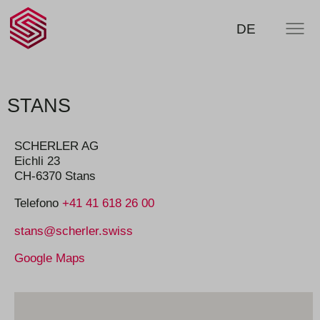
SCHERLER
RICERCA
DE
MENU
SA -
smart
swiss
engineering
STANS
SCHERLER AG
Eichli 23
CH-6370 Stans
Telefono
+41 41 618 26 00
stans
@
scherler
.
swiss
Google Maps