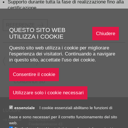
Supporto durante tutta la fase di realizzazione fino alla
certificazione
REFERENZE
QUESTO SITO WEB
Chiudere
UTILIZZA I COOKIE
Questo sito web utilizza i cookie per migliorare
l'esperienza dei visitatori. Continuando a navigare
in questo sito, accettate l'uso dei cookie.
SERVIZI
Test
Progettazione
integrali
e
direzione
generale
CONDIVIDI SU
dei
lavori
essenziale
I cookie essenziali abilitano le funzioni di
LUOGHI
base e sono necessari per il corretto funzionamento del sito
Lucerna
SCHERLER AG
web.
Friedentalstrasse 43