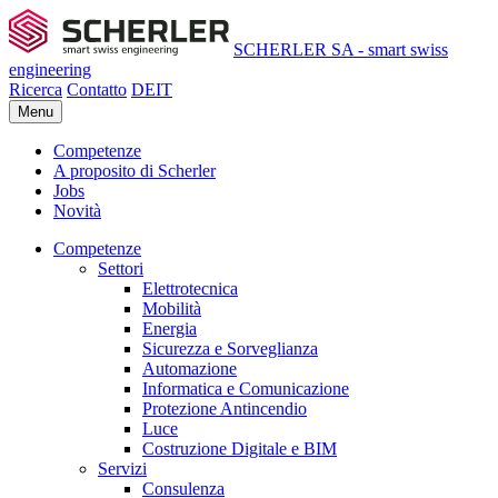
SCHERLER SA - smart swiss
engineering
Ricerca
Contatto
DE
IT
Menu
Competenze
A proposito di Scherler
Jobs
Novità
Competenze
Settori
Elettrotecnica
Mobilità
Energia
Sicurezza e Sorveglianza
Automazione
Informatica e Comunicazione
Protezione Antincendio
Luce
Costruzione Digitale e BIM
Servizi
Consulenza