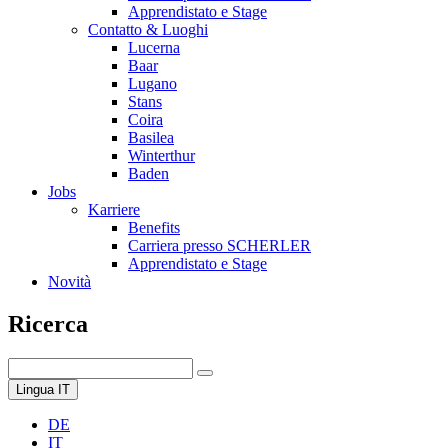
Apprendistato e Stage
Contatto & Luoghi
Lucerna
Baar
Lugano
Stans
Coira
Basilea
Winterthur
Baden
Jobs
Karriere
Benefits
Carriera presso SCHERLER
Apprendistato e Stage
Novità
Ricerca
Lingua
IT
DE
IT