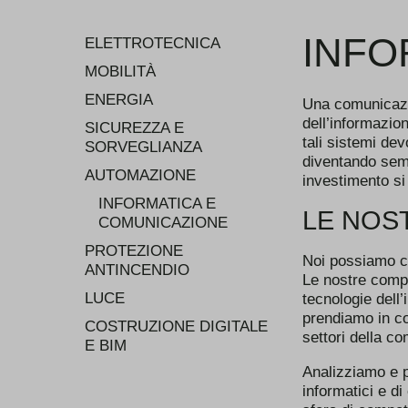
INFO
ELETTROTECNICA
MOBILITÀ
ENERGIA
Una comunicazio
dell’informazion
SICUREZZA E
tali sistemi de
SORVEGLIANZA
diventando sempr
AUTOMAZIONE
investimento s
INFORMATICA E
LE NOS
COMUNICAZIONE
PROTEZIONE
Noi possiamo con
ANTINCENDIO
Le nostre compe
LUCE
tecnologie dell
prendiamo in con
COSTRUZIONE DIGITALE
settori della c
E BIM
Analizziamo e p
informatici e di