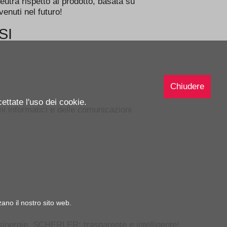
eutra rispetto al prodotto, basata su
venuti nel futuro!
SI
Chiudere
ettate l'uso dei cookie.
mi informatici e delle comunicazioni
zano il nostro sito web.
e sinergie. SCHERLER: trasparente e intelligente!