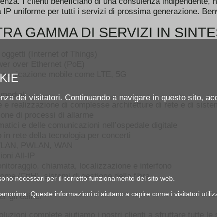
enza. I clienti beneficiano di una consulenza indipendente, n
a IP uniforme per tutti i servizi di prossima generazione. Ben
RA GAMMA DI SERVIZI IN SINTE
 oggetti (Internet of Things)
wer over Ethernet (PoE)
comunicazione mobile come LTE, 5G
KIE
imediali
enza dei visitatori. Continuando a navigare in questo sito, acc
 e realizzazione di complesse architetture di rete e di siste
one di processi di allarme
matici e delle comunicazioni nell’ospedale digitale
in rete della tecnologia per concerti
WLAN, PWLAN, WAN
ioni All-IP
nitoraggio, chiamata, localizzazione e interfono
home (FttH), sistemi di gestione della fibra
e sono necessari per il corretto funzionamento del sito web.
 anonima. Queste informazioni ci aiutano a capire come i visitatori utiliz
r gli edifici
luzioni complete aiutiamo i nostri clienti a sfruttare tutte l