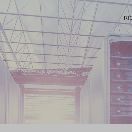
LER
RI