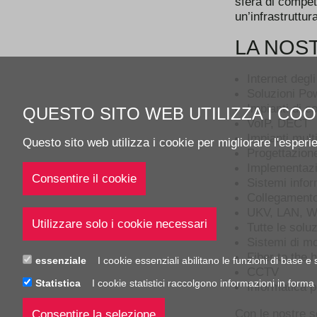
sfera di compet
un’infrastruttur
LA NOST
Internet degli
Soluzioni Po
Impianti di 
QUESTO SITO WEB UTILIZZA I COO
VoIP, DECT
Impianti mult
Questo sito web utilizza i cookie per migliorare l'esperi
Progettazione
Implementazi
Sistemi infor
Collegamento 
UKV, LAN, 
Tutte le soluz
Sistemi di mo
Fiber to the 
essenziale
I cookie essenziali abilitano le funzioni di base 
CCTV
Statistica
I cookie statistici raccolgono informazioni in forma
Informatica pe
Con le nostre so