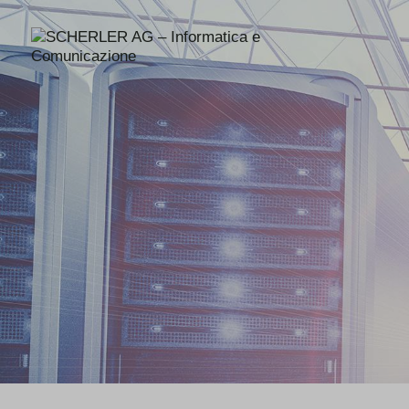
SCHER
SA - smart swiss engineering