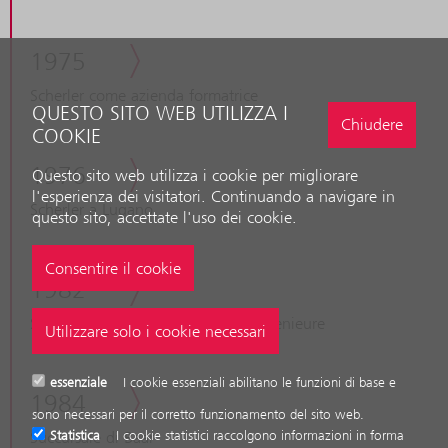
1975
Scherler come azienda formatrice
QUESTO SITO WEB UTILIZZA I
Chiudere
COOKIE
1976
Questo sito web utilizza i cookie per migliorare
l'esperienza dei visitatori. Continuando a navigare in
Scherler a Lugano
questo sito, accettate l'uso dei cookie.
1982
Scherler AG Lucerna, Beratende Ingenieure
essenziale
I cookie essenziali abilitano le funzioni di base e
1984
sono necessari per il corretto funzionamento del sito web.
Succursale di Baar
Statistica
I cookie statistici raccolgono informazioni in forma