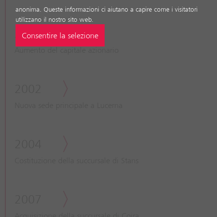
anonima. Queste informazioni ci aiutano a capire come i visitatori
utilizzano il nostro sito web.
2000
Aumento del capitale azionario
2002
Nuova sede principale a Lucerna
2004
Costituzione della succursale di Stans
2007
Acquisizione della succursale di Coira