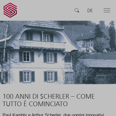
SCHERLER
RICERCA
DE
MENU
SA -
smart
swiss
engineering
100 ANNI DI SCHERLER – COME
TUTTO È COMINCIATO
Paul Kambly e Arthur Scherler, due uomini innovativi,