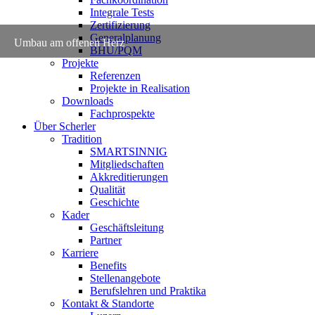
Integrale Tests
Zertifizierung
Generalplanung
Umbau am offenen Herz
BHU/PQM
Projekte
Referenzen
Projekte in Realisation
Downloads
Fachprospekte
Über Scherler
Tradition
SMARTSINNIG
Mitgliedschaften
Akkreditierungen
Qualität
Geschichte
Kader
Geschäftsleitung
Partner
Karriere
Benefits
Stellenangebote
Berufslehren und Praktika
Kontakt & Standorte