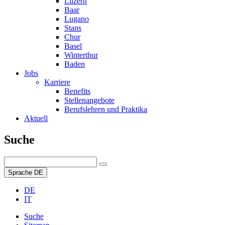
Luzern
Baar
Lugano
Stans
Chur
Basel
Winterthur
Baden
Jobs
Karriere
Benefits
Stellenangebote
Berufslehren und Praktika
Aktuell
Suche
Sprache
DE
DE
IT
Suche