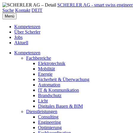
SCHERLER AG - smart swiss engineer
Suche
Kontakt
DE
IT
Menü
Kompetenzen
Über Scherler
Jobs
Aktuell
Kompetenzen
Fachbereiche
Elektrotechnik
Mobilität
Energie
Sicherheit & Überwachung
Automation
IT & Kommunikation
Brandschutz
Licht
Digitales Bauen & BIM
Dienstleistungen
Consulting
Engineering
Optimierung
Fachkoordination