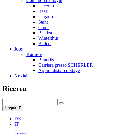
Contatto & Luoghi
Lucerna
Baar
Lugano
Stans
Coira
Basilea
Winterthur
Baden
Jobs
Karriere
Benefits
Carriera presso SCHERLER
Apprendistato e Stage
Novità
Ricerca
Lingua
IT
DE
IT