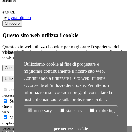
Seguici su
©2026
by
dynamite.ch
Chiudere
Questo sito web utilizza i cookie
Questo sito web utilizza i cookie per migliorare l'esperienza dei
visitatori. Continuando a navigare in questo sito, accettate l'uso dei
cookie.
Utilizziamo cookie al fine di progettare e
migliorare continuamente il nostro sito web.
Continuando a utilizzare il sito web, l’utente
acconsente all’utilizzo dei cookie. Per ulteriori
essenziale
I cookie essenziali abilitano le funzioni di base e sono
informazioni sui cookie si prega di consultare la
necessari per il corretto funzionamento del sito web.
nostra dichiarazione sulla protezione dei dati.
Statistica
I cookie statistici raccolgono informazioni in forma anonima.
Queste informazioni ci aiutano a capire come i visitatori utilizzano il nostro sito
necessary
statistics
marketing
web.
Marketing
Marketing cookies are used by third parties or publishers to
display personalized advertisements. They do this by tracking visitors across
websites.
permettere i cookie