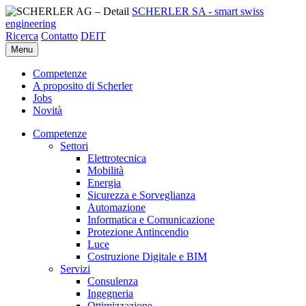
SCHERLER SA - smart swiss
engineering
Ricerca
Contatto
DE
IT
Menu
Competenze
A proposito di Scherler
Jobs
Novità
Competenze
Settori
Elettrotecnica
Mobilità
Energia
Sicurezza e Sorveglianza
Automazione
Informatica e Comunicazione
Protezione Antincendio
Luce
Costruzione Digitale e BIM
Servizi
Consulenza
Ingegneria
Ottimizzazione