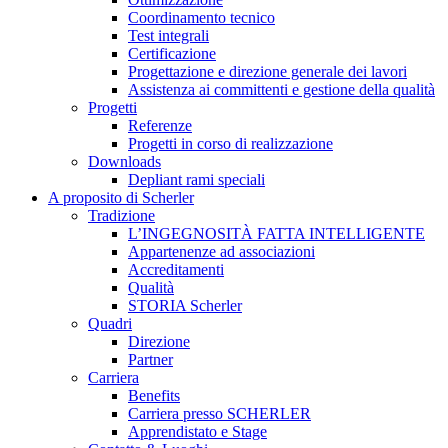
Coordinamento tecnico
Test integrali
Certificazione
Progettazione e direzione generale dei lavori
Assistenza ai committenti e gestione della qualità
Progetti
Referenze
Progetti in corso di realizzazione
Downloads
Depliant rami speciali
A proposito di Scherler
Tradizione
L’INGEGNOSITÀ FATTA INTELLIGENTE
Appartenenze ad associazioni
Accreditamenti
Qualità
STORIA Scherler
Quadri
Direzione
Partner
Carriera
Benefits
Carriera presso SCHERLER
Apprendistato e Stage