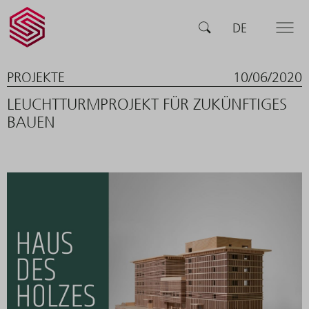
SCHERLER
RICERCA
DE
MENU
SA -
smart
swiss
engineering
PROJEKTE
10/06/2020
LEUCHTTURMPROJEKT FÜR ZUKÜNFTIGES
BAUEN