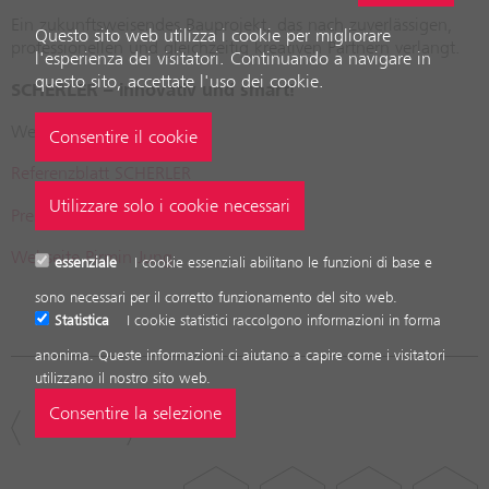
Ein zukunftsweisendes Bauprojekt, das nach zuverlässigen,
Questo sito web utilizza i cookie per migliorare
professionellen und gleichzeitig kreativen Partnern verlangt.
l'esperienza dei visitatori. Continuando a navigare in
questo sito, accettate l'uso dei cookie.
SCHERLER – innovativ und smart!
Weitere Infos:
Referenzblatt SCHERLER
Pressemitteilung Pirmin Jung
Webseite Pirmin Jung
essenziale
I cookie essenziali abilitano le funzioni di base e
sono necessari per il corretto funzionamento del sito web.
Statistica
I cookie statistici raccolgono informazioni in forma
anonima. Queste informazioni ci aiutano a capire come i visitatori
utilizzano il nostro sito web.
NOVITÀ