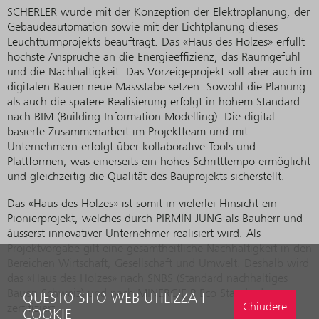
SCHERLER wurde mit der Konzeption der Elektroplanung, der
Gebäudeautomation sowie mit der Lichtplanung dieses
Leuchtturmprojekts beauftragt. Das «Haus des Holzes» erfüllt
höchste Ansprüche an die Energieeffizienz, das Raumgefühl
und die Nachhaltigkeit. Das Vorzeigeprojekt soll aber auch im
digitalen Bauen neue Massstäbe setzen. Sowohl die Planung
als auch die spätere Realisierung erfolgt in hohem Standard
nach BIM (Building Information Modelling). Die digital
basierte Zusammenarbeit im Projektteam und mit
Unternehmern erfolgt über kollaborative Tools und
Plattformen, was einerseits ein hohes Schritttempo ermöglicht
und gleichzeitig die Qualität des Bauprojekts sicherstellt.
Das «Haus des Holzes» ist somit in vielerlei Hinsicht ein
Pionierprojekt, welches durch PIRMIN JUNG als Bauherr und
äusserst innovativer Unternehmer realisiert wird. Als
Projektvorgabe gilt eine gesamtheitliche Nachhaltigkeit in den
Bereichen Wirtschaft, Gesellschaft und Umwelt. Deshalb wird
das «Haus des Holzes» nach SNBS (Standard nachhaltiges
Bauen Schweiz) und nach MINERGIE-P-Eco Standard
QUESTO SITO WEB UTILIZZA I
Chiudere
zertifiziert.
COOKIE