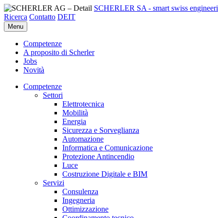
SCHERLER SA - smart swiss engineer
Ricerca
Contatto
DE
IT
Menu
Competenze
A proposito di Scherler
Jobs
Novità
Competenze
Settori
Elettrotecnica
Mobilità
Energia
Sicurezza e Sorveglianza
Automazione
Informatica e Comunicazione
Protezione Antincendio
Luce
Costruzione Digitale e BIM
Servizi
Consulenza
Ingegneria
Ottimizzazione
Coordinamento tecnico