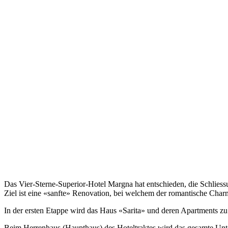
Das Vier-Sterne-Superior-Hotel Margna hat entschieden, die Schlies
Ziel ist eine «sanfte» Renovation, bei welchem der romantische Charme
In der ersten Etappe wird das Haus «Sarita» und deren Apartments z
Beim Herrenhaus (Haupthaus) des Hoteltraktes wird das gesamte Un