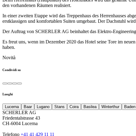
den vorhandenen Räumen realisiert.
In einer zweiten Etappe wird das Treppenhaus des Herrenhauses abg
erstklassigen und komfortablen Suiten umgebaut. Der Dachstuhl wird g
Der Auftrag von SCHERLER AG beinhaltet das Elektro-Engineering f
Es freut uns, wenn im Dezember 2020 das Hotel seine Tore im neuen 
haben.
Novità
Condividi su
Luoghi
Lucerna
Baar
Lugano
Stans
Coira
Basilea
Winterthur
Baden
SCHERLER AG
Friedentalstrasse 43
CH-6004 Lucerna
Telefono
+41 41 429 11 11