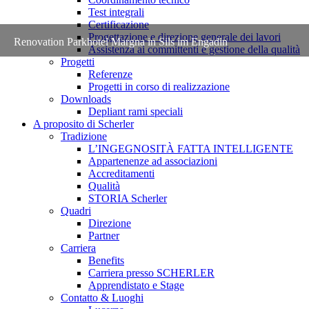
Test integrali
Certificazione
Progettazione e direzione generale dei lavori
Renovation Parkhotel Margna in Sils im Engadin
Assistenza ai committenti e gestione della qualità
Progetti
Referenze
Progetti in corso di realizzazione
Downloads
Depliant rami speciali
A proposito di Scherler
Tradizione
L’INGEGNOSITÀ FATTA INTELLIGENTE
Appartenenze ad associazioni
Accreditamenti
Qualità
STORIA Scherler
Quadri
Direzione
Partner
Carriera
Benefits
Carriera presso SCHERLER
Apprendistato e Stage
Contatto & Luoghi