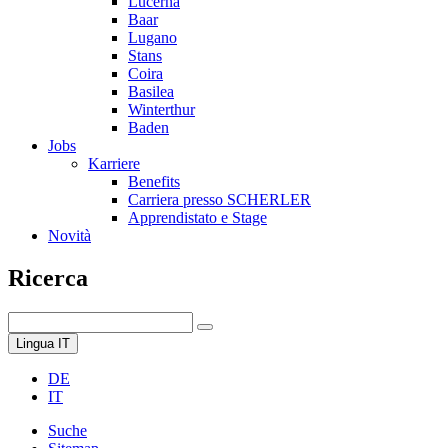
Lucerna
Baar
Lugano
Stans
Coira
Basilea
Winterthur
Baden
Jobs
Karriere
Benefits
Carriera presso SCHERLER
Apprendistato e Stage
Novità
Ricerca
Lingua
IT
DE
IT
Suche