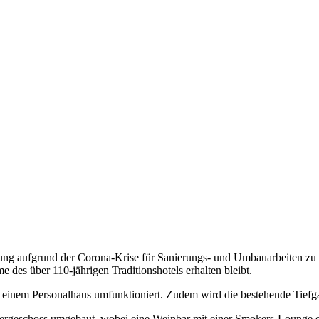
sung aufgrund der Corona-Krise für Sanierungs- und Umbauarbeiten zu 
 des über 110-jährigen Traditionshotels erhalten bleibt.
u einem Personalhaus umfunktioniert. Zudem wird die bestehende Tiefg
tergeschoss umgebaut, wobei eine Weinbar mit einer Smokers-Lounge 