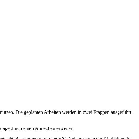
nutzen. Die geplanten Arbeiten werden in zwei Etappen ausgeführt.
arage durch einen Annexbau erweitert.
entsteht. Ausserdem wird eine WC-Anlage sowie ein Kinderkino in