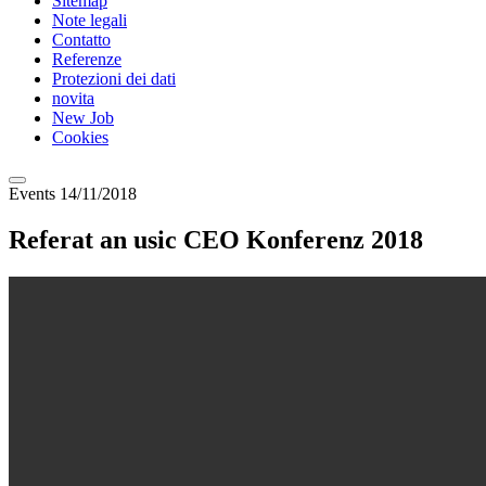
Sitemap
Note legali
Contatto
Referenze
Protezioni dei dati
novita
New Job
Cookies
Events
14/11/2018
Referat an usic CEO Konferenz 2018