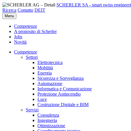
SCHERLER SA - smart swiss engineer
Ricerca
Contatto
DE
IT
Menu
Competenze
A proposito di Scherler
Jobs
Novità
Competenze
Settori
Elettrotecnica
Mobilità
Energia
Sicurezza e Sorveglianza
Automazione
Informatica e Comunicazione
Protezione Antincendio
Luce
Costruzione Digitale e BIM
Servizi
Consulenza
Ingegneria
Ottimizzazione
Coordinamento tecnico