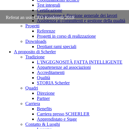
Test integrali
Certificazione
Progettazione e direzione generale dei lavori
Referat an usic CEO Konferenz 2018
Assistenza ai committenti e gestione della qualità
Progetti
Referenze
Progetti in corso di realizzazione
Downloads
Depliant rami speciali
A proposito di Scherler
Tradizione
L’INGEGNOSITÀ FATTA INTELLIGENTE
Appartenenze ad associazioni
Accreditamenti
Qualità
STORIA Scherler
Quadri
Direzione
Partner
Carriera
Benefits
Carriera presso SCHERLER
Apprendistato e Stage
Contatto & Luoghi