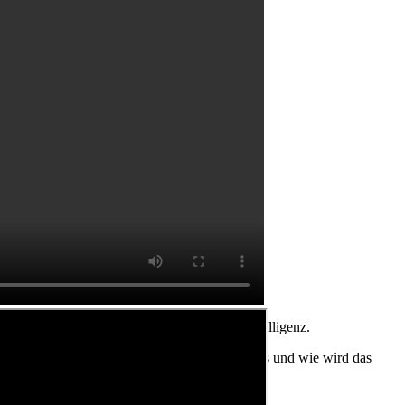
ierten Planung, Big Data und Künstlicher Intelligenz.
nschliche Essenz des Planers in Zukunft aus und wie wird das