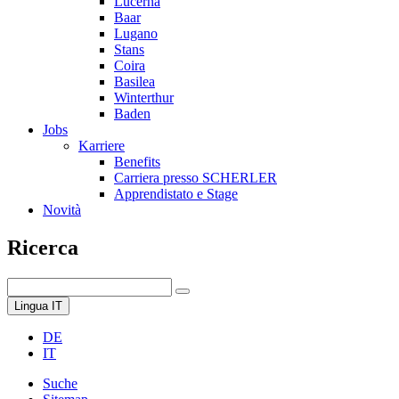
Lucerna
Baar
Lugano
Stans
Coira
Basilea
Winterthur
Baden
Jobs
Karriere
Benefits
Carriera presso SCHERLER
Apprendistato e Stage
Novità
Ricerca
Lingua
IT
DE
IT
Suche