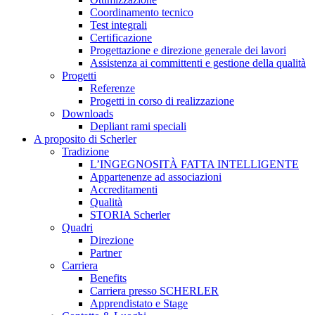
Coordinamento tecnico
Test integrali
Certificazione
Progettazione e direzione generale dei lavori
Assistenza ai committenti e gestione della qualità
Progetti
Referenze
Progetti in corso di realizzazione
Downloads
Depliant rami speciali
A proposito di Scherler
Tradizione
L’INGEGNOSITÀ FATTA INTELLIGENTE
Appartenenze ad associazioni
Accreditamenti
Qualità
STORIA Scherler
Quadri
Direzione
Partner
Carriera
Benefits
Carriera presso SCHERLER
Apprendistato e Stage