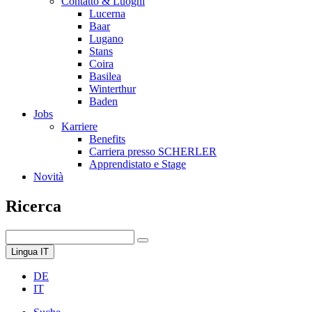
Contatto & Luoghi
Lucerna
Baar
Lugano
Stans
Coira
Basilea
Winterthur
Baden
Jobs
Karriere
Benefits
Carriera presso SCHERLER
Apprendistato e Stage
Novità
Ricerca
Lingua
IT
DE
IT