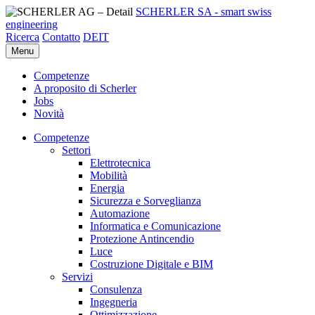
SCHERLER SA - smart swiss
engineering
Ricerca
Contatto
DE
IT
Menu
Competenze
A proposito di Scherler
Jobs
Novità
Competenze
Settori
Elettrotecnica
Mobilità
Energia
Sicurezza e Sorveglianza
Automazione
Informatica e Comunicazione
Protezione Antincendio
Luce
Costruzione Digitale e BIM
Servizi
Consulenza
Ingegneria
Ottimizzazione