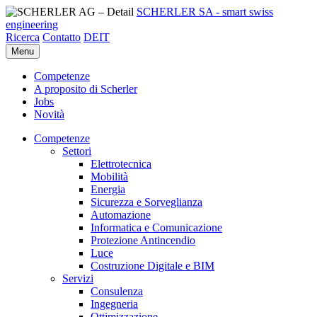
SCHERLER SA - smart swiss
engineering
Ricerca
Contatto
DE
IT
Menu
Competenze
A proposito di Scherler
Jobs
Novità
Competenze
Settori
Elettrotecnica
Mobilità
Energia
Sicurezza e Sorveglianza
Automazione
Informatica e Comunicazione
Protezione Antincendio
Luce
Costruzione Digitale e BIM
Servizi
Consulenza
Ingegneria
Ottimizzazione