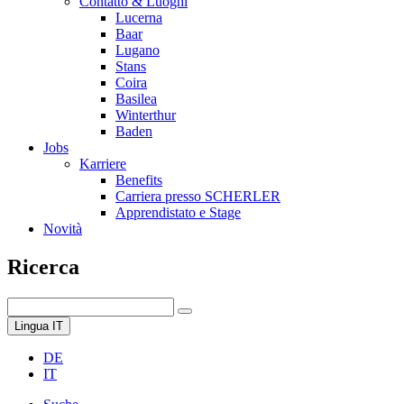
Contatto & Luoghi
Lucerna
Baar
Lugano
Stans
Coira
Basilea
Winterthur
Baden
Jobs
Karriere
Benefits
Carriera presso SCHERLER
Apprendistato e Stage
Novità
Ricerca
Lingua
IT
DE
IT