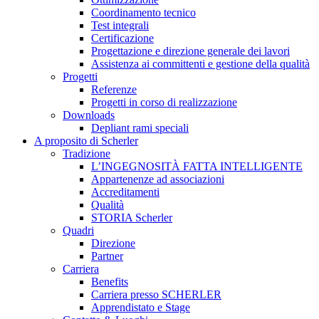
Coordinamento tecnico
Test integrali
Certificazione
Progettazione e direzione generale dei lavori
Assistenza ai committenti e gestione della qualità
Progetti
Referenze
Progetti in corso di realizzazione
Downloads
Depliant rami speciali
A proposito di Scherler
Tradizione
L’INGEGNOSITÀ FATTA INTELLIGENTE
Appartenenze ad associazioni
Accreditamenti
Qualità
STORIA Scherler
Quadri
Direzione
Partner
Carriera
Benefits
Carriera presso SCHERLER
Apprendistato e Stage