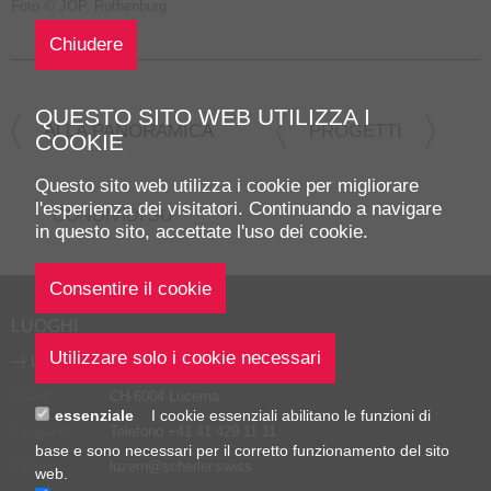
Foto © JOP, Rothenburg
Chiudere
QUESTO SITO WEB UTILIZZA I
ALLA PANORAMICA
PROGETTI
COOKIE
Questo sito web utilizza i cookie per migliorare
l'esperienza dei visitatori. Continuando a navigare
CONDIVIDI SU
in questo sito, accettate l'uso dei cookie.
LUOGHI
Lucerna
SCHERLER AG
Friedentalstrasse 43
Baar
CH-6004 Lucerna
essenziale
I cookie essenziali abilitano le funzioni di
Lugano
Telefono
+41 41 429 11 11
base e sono necessari per il corretto funzionamento del sito
Stans
luzern
@
scherler
.
swiss
web.