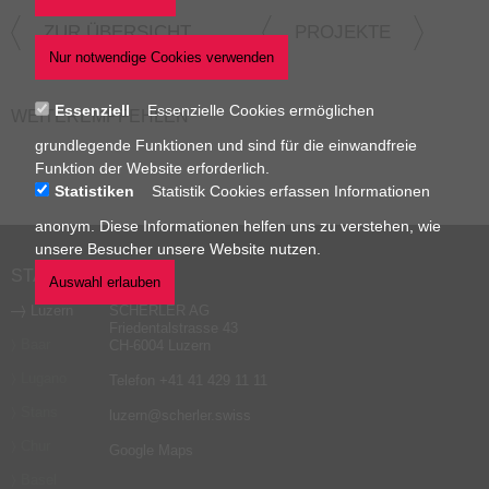
ZUR ÜBERSICHT
PROJEKTE
Essenziell
Essenzielle Cookies ermöglichen
WEITEREMPFEHLEN
grundlegende Funktionen und sind für die einwandfreie
Funktion der Website erforderlich.
Statistiken
Statistik Cookies erfassen Informationen
anonym. Diese Informationen helfen uns zu verstehen, wie
unsere Besucher unsere Website nutzen.
STANDORTE
Luzern
SCHERLER AG
Friedentalstrasse 43
Baar
CH-6004 Luzern
Lugano
Telefon
+41 41 429 11 11
Stans
luzern
@
scherler
.
swiss
Chur
Google Maps
Basel