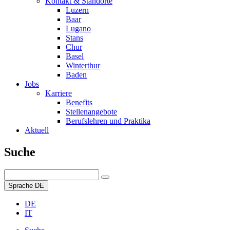
Kontakt & Standorte
Luzern
Baar
Lugano
Stans
Chur
Basel
Winterthur
Baden
Jobs
Karriere
Benefits
Stellenangebote
Berufslehren und Praktika
Aktuell
Suche
Sprache
DE
DE
IT