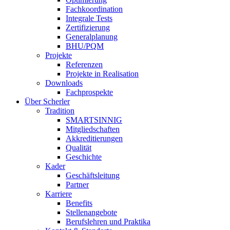
Fachkoordination
Integrale Tests
Zertifizierung
Generalplanung
BHU/PQM
Projekte
Referenzen
Projekte in Realisation
Downloads
Fachprospekte
Über Scherler
Tradition
SMARTSINNIG
Mitgliedschaften
Akkreditierungen
Qualität
Geschichte
Kader
Geschäftsleitung
Partner
Karriere
Benefits
Stellenangebote
Berufslehren und Praktika