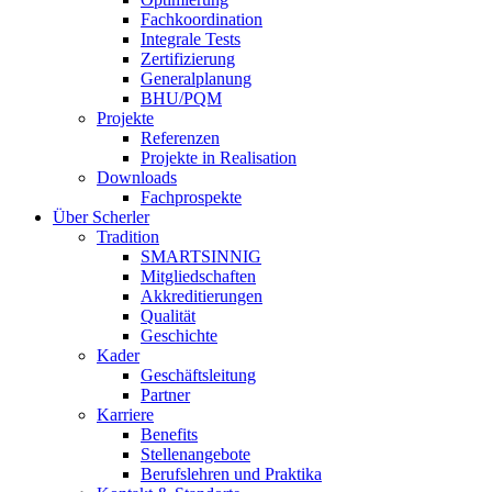
Fachkoordination
Integrale Tests
Zertifizierung
Generalplanung
BHU/PQM
Projekte
Referenzen
Projekte in Realisation
Downloads
Fachprospekte
Über Scherler
Tradition
SMARTSINNIG
Mitgliedschaften
Akkreditierungen
Qualität
Geschichte
Kader
Geschäftsleitung
Partner
Karriere
Benefits
Stellenangebote
Berufslehren und Praktika