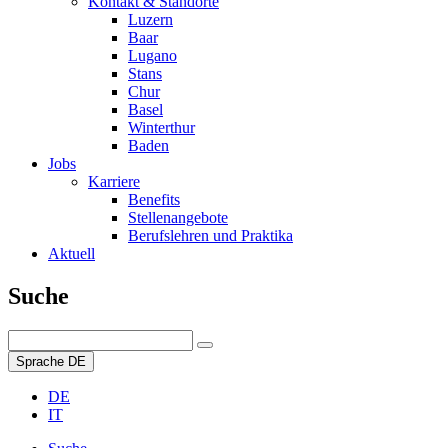
Kontakt & Standorte
Luzern
Baar
Lugano
Stans
Chur
Basel
Winterthur
Baden
Jobs
Karriere
Benefits
Stellenangebote
Berufslehren und Praktika
Aktuell
Suche
Sprache
DE
DE
IT