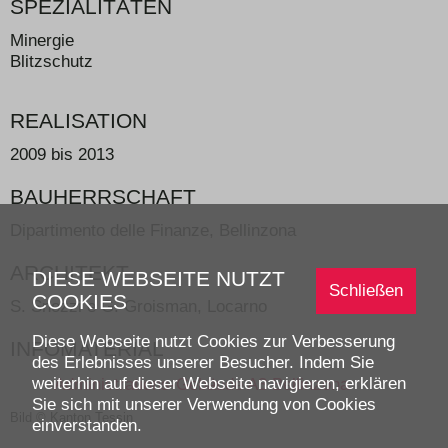
SPEZIALITÄTEN
Minergie
Blitzschutz
REALISATION
2009 bis 2013
BAUHERRSCHAFT
Dipartimento delle Finanze, Bellinzona
ARCHITEKT
DIESE WEBSEITE NUTZT
Schließen
COOKIES
S. Snozzi e G. Groisman, Locarno
Diese Webseite nutzt Cookies zur Verbesserung
INFOMATERIAL
des Erlebnisses unserer Besucher. Indem Sie
weiterhin auf dieser Webseite navigieren, erklären
Administrations-Gebäude A3 Bellinzona
Sie sich mit unserer Verwendung von Cookies
Bild © Kanton Tessin
einverstanden.