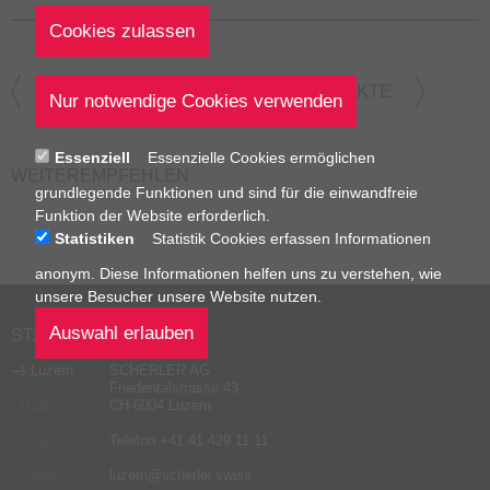
ZUR ÜBERSICHT
PROJEKTE
Essenziell
Essenzielle Cookies ermöglichen
WEITEREMPFEHLEN
grundlegende Funktionen und sind für die einwandfreie
Funktion der Website erforderlich.
Statistiken
Statistik Cookies erfassen Informationen
anonym. Diese Informationen helfen uns zu verstehen, wie
unsere Besucher unsere Website nutzen.
STANDORTE
Luzern
SCHERLER AG
Friedentalstrasse 43
Baar
CH-6004 Luzern
Lugano
Telefon
+41 41 429 11 11
Stans
luzern
@
scherler
.
swiss