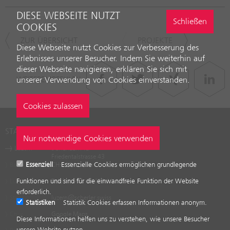
DIESE WEBSEITE NUTZT
Schließen
COOKIES
ZUR ÜBERSICHT
PROJEKTE
Diese Webseite nutzt Cookies zur Verbesserung des
Erlebnisses unserer Besucher. Indem Sie weiterhin auf
dieser Webseite navigieren, erklären Sie sich mit
unserer Verwendung von Cookies einverstanden.
WEITEREMPFEHLEN
STANDORTE
Luzern
SCHERLER AG
Friedentalstrasse 43
Essenziell
Essenzielle Cookies ermöglichen grundlegende
Baar
CH-6004 Luzern
Funktionen und sind für die einwandfreie Funktion der Website
Lugano
Telefon
+41 41 429 11 11
erforderlich.
Stans
luzern
@
scherler
.
swiss
Statistiken
Statistik Cookies erfassen Informationen anonym.
Chur
Google Maps
Diese Informationen helfen uns zu verstehen, wie unsere Besucher
unsere Website nutzen.