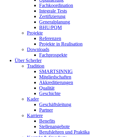
Fachkoordination
Integrale Tests
Zertifizierung
Generalplanung
BHU/PQM
Projekte
Referenzen
Projekte in Realisation
Downloads
Fachprospekte
Über Scherler
Tradition
SMARTSINNIG
Mitgliedschaften
Akkreditierungen
Qualität
Geschichte
Kader
Geschäftsleitung
Partner
Karriere
Benefits
Stellenangebote
Berufslehren und Praktika