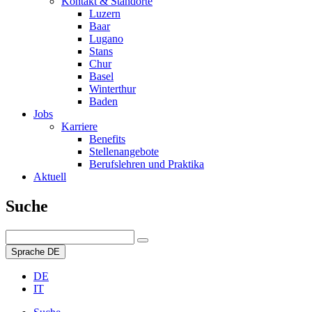
Kontakt & Standorte
Luzern
Baar
Lugano
Stans
Chur
Basel
Winterthur
Baden
Jobs
Karriere
Benefits
Stellenangebote
Berufslehren und Praktika
Aktuell
Suche
Sprache
DE
DE
IT