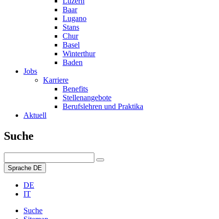
Luzern
Baar
Lugano
Stans
Chur
Basel
Winterthur
Baden
Jobs
Karriere
Benefits
Stellenangebote
Berufslehren und Praktika
Aktuell
Suche
Sprache
DE
DE
IT
Suche