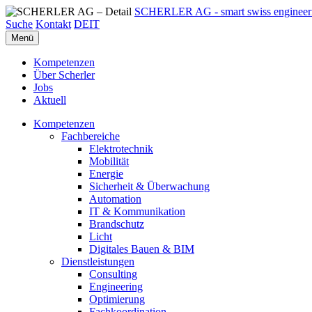
SCHERLER AG - smart swiss engineer
Suche
Kontakt
DE
IT
Menü
Kompetenzen
Über Scherler
Jobs
Aktuell
Kompetenzen
Fachbereiche
Elektrotechnik
Mobilität
Energie
Sicherheit & Überwachung
Automation
IT & Kommunikation
Brandschutz
Licht
Digitales Bauen & BIM
Dienstleistungen
Consulting
Engineering
Optimierung
Fachkoordination