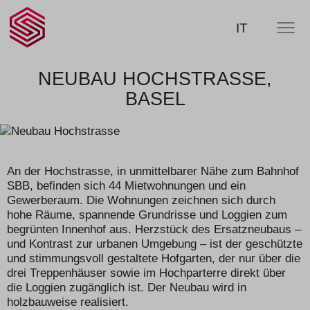
SCHERLER
SUCHE
IT
MENÜ
AG -
smart
swiss
engineering
NEUBAU HOCHSTRASSE,
BASEL
An der Hochstrasse, in unmittelbarer Nähe zum Bahnhof
SBB, befinden sich 44 Mietwohnungen und ein
Gewerberaum. Die Wohnungen zeichnen sich durch
hohe Räume, spannende Grundrisse und Loggien zum
begrünten Innenhof aus. Herzstück des Ersatzneubaus –
und Kontrast zur urbanen Umgebung – ist der geschützte
und stimmungsvoll gestaltete Hofgarten, der nur über die
drei Treppenhäuser sowie im Hochpar­terre direkt über
die Loggien zugänglich ist. Der Neubau wird in
holzbauweise realisiert.