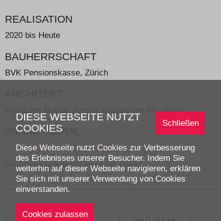
REALISATION
2020 bis Heute
BAUHERRSCHAFT
BVK Pensionskasse, Zürich
ARCHITEKT
Flubacher Nyfeler Partner Architekten AG, Basel
DIESE WEBSEITE NUTZT
Schließen
COOKIES
INFOMATERIAL
Diese Webseite nutzt Cookies zur Verbesserung
Neubau Hochstrasse Basel
des Erlebnisses unserer Besucher. Indem Sie
Bild © Flubacher Nyfeler Partner Architekten AG
weiterhin auf dieser Webseite navigieren, erklären
Sie sich mit unserer Verwendung von Cookies
einverstanden.