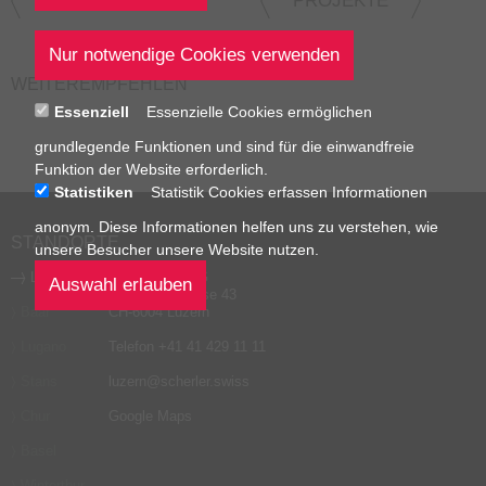
ZUR ÜBERSICHT
PROJEKTE
WEITEREMPFEHLEN
Essenziell
Essenzielle Cookies ermöglichen
grundlegende Funktionen und sind für die einwandfreie
Funktion der Website erforderlich.
Statistiken
Statistik Cookies erfassen Informationen
anonym. Diese Informationen helfen uns zu verstehen, wie
STANDORTE
unsere Besucher unsere Website nutzen.
Luzern
SCHERLER AG
Friedentalstrasse 43
Baar
CH-6004 Luzern
Lugano
Telefon
+41 41 429 11 11
Stans
luzern
@
scherler
.
swiss
Chur
Google Maps
Basel
Winterthur