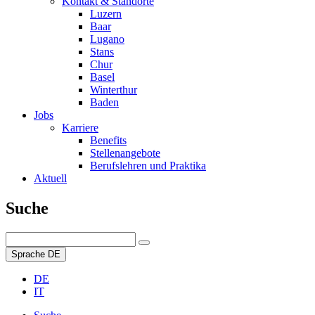
Kontakt & Standorte
Luzern
Baar
Lugano
Stans
Chur
Basel
Winterthur
Baden
Jobs
Karriere
Benefits
Stellenangebote
Berufslehren und Praktika
Aktuell
Suche
Sprache
DE
DE
IT