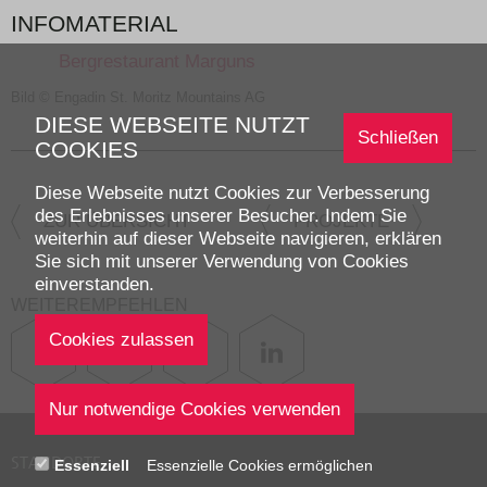
INFOMATERIAL
Bergrestaurant Marguns
Bild © Engadin St. Moritz Mountains AG
DIESE WEBSEITE NUTZT
Schließen
COOKIES
Diese Webseite nutzt Cookies zur Verbesserung
des Erlebnisses unserer Besucher. Indem Sie
ZUR ÜBERSICHT
PROJEKTE
weiterhin auf dieser Webseite navigieren, erklären
Sie sich mit unserer Verwendung von Cookies
einverstanden.
WEITEREMPFEHLEN
STANDORTE
Essenziell
Essenzielle Cookies ermöglichen