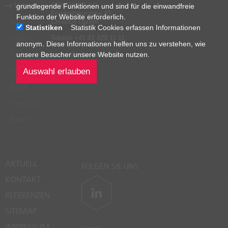
Luzern
SCHERLER AG
grundlegende Funktionen und sind für die einwandfreie
Friedentalstrasse 43
Funktion der Website erforderlich.
Baar
CH-6004 Luzern
Statistiken
Statistik Cookies erfassen Informationen
Lugano
Telefon
+41 41 429 11 11
anonym. Diese Informationen helfen uns zu verstehen, wie
unsere Besucher unsere Website nutzen.
Stans
luzern
@
scherler
.
swiss
Chur
Google Maps
Basel
Winterthur
Baden
AKTUELL
FOLGEN SIE UNS
KONTAKT
REFERENZEN
SITEMAP
IMPRESSUM