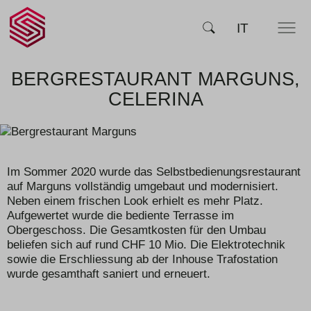
SCHERLER
SUCHE
IT
MENÜ
AG -
smart
swiss
engineering
BERGRESTAURANT MARGUNS,
CELERINA
Im Sommer 2020 wurde das Selbstbedienungsrestaurant
auf Marguns vollständig umgebaut und moderni­siert.
Neben einem frischen Look erhielt es mehr Platz.
Aufgewertet wurde die bediente Terrasse im
Obergeschoss. Die Gesamtkosten für den Umbau
beliefen sich auf rund CHF 10 Mio. Die Elektrotechnik
sowie die Erschliessung ab der Inhouse Trafostation
wurde gesamthaft saniert und erneuert.