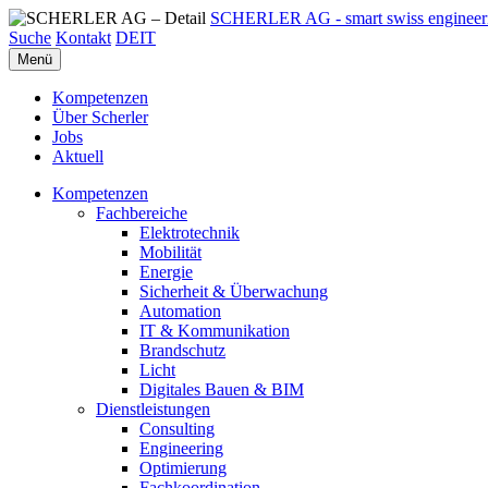
SCHERLER AG - smart swiss engineer
Suche
Kontakt
DE
IT
Menü
Kompetenzen
Über Scherler
Jobs
Aktuell
Kompetenzen
Fachbereiche
Elektrotechnik
Mobilität
Energie
Sicherheit & Überwachung
Automation
IT & Kommunikation
Brandschutz
Licht
Digitales Bauen & BIM
Dienstleistungen
Consulting
Engineering
Optimierung
Fachkoordination