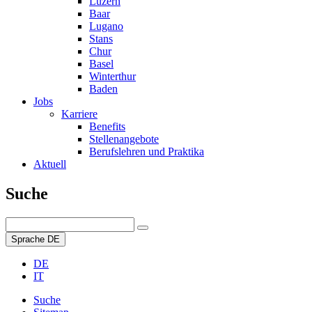
Luzern
Baar
Lugano
Stans
Chur
Basel
Winterthur
Baden
Jobs
Karriere
Benefits
Stellenangebote
Berufslehren und Praktika
Aktuell
Suche
Sprache
DE
DE
IT
Suche