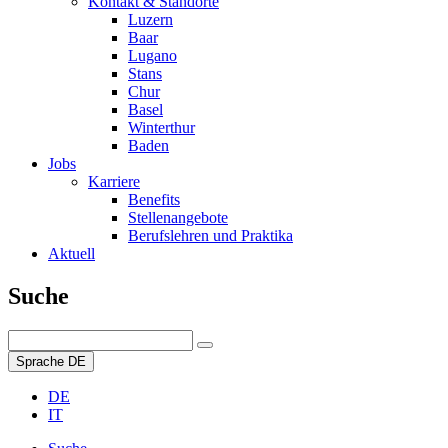
Kontakt & Standorte
Luzern
Baar
Lugano
Stans
Chur
Basel
Winterthur
Baden
Jobs
Karriere
Benefits
Stellenangebote
Berufslehren und Praktika
Aktuell
Suche
Sprache
DE
DE
IT