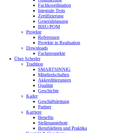
Fachkoordination
Integrale Tests
Zertifizierung
Generalplanung
BHU/PQM
Projekte
Referenzen
Projekte in Realisation
Downloads
Fachprospekte
Über Scherler
Tradition
SMARTSINNIG
Mitgliedschaften
Akkreditierungen
Qualität
Geschichte
Kader
Geschäftsleitung
Partner
Karriere
Benefits
Stellenangebote
Berufslehren und Praktika