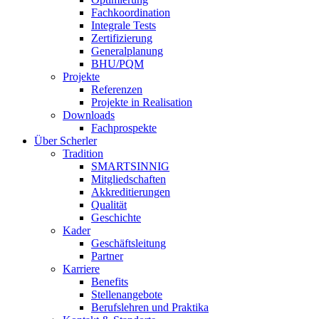
Fachkoordination
Integrale Tests
Zertifizierung
Generalplanung
BHU/PQM
Projekte
Referenzen
Projekte in Realisation
Downloads
Fachprospekte
Über Scherler
Tradition
SMARTSINNIG
Mitgliedschaften
Akkreditierungen
Qualität
Geschichte
Kader
Geschäftsleitung
Partner
Karriere
Benefits
Stellenangebote
Berufslehren und Praktika