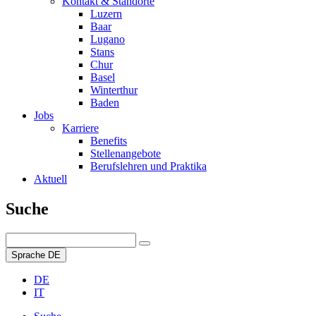
Kontakt & Standorte
Luzern
Baar
Lugano
Stans
Chur
Basel
Winterthur
Baden
Jobs
Karriere
Benefits
Stellenangebote
Berufslehren und Praktika
Aktuell
Suche
Sprache
DE
DE
IT