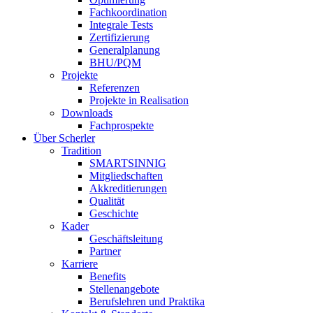
Fachkoordination
Integrale Tests
Zertifizierung
Generalplanung
BHU/PQM
Projekte
Referenzen
Projekte in Realisation
Downloads
Fachprospekte
Über Scherler
Tradition
SMARTSINNIG
Mitgliedschaften
Akkreditierungen
Qualität
Geschichte
Kader
Geschäftsleitung
Partner
Karriere
Benefits
Stellenangebote
Berufslehren und Praktika