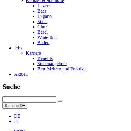
Kontakt & Standorte
Luzern
Baar
Lugano
Stans
Chur
Basel
Winterthur
Baden
Jobs
Karriere
Benefits
Stellenangebote
Berufslehren und Praktika
Aktuell
Suche
Sprache
DE
DE
IT