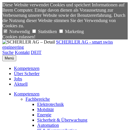
Diese Website verwendet Cookies und speichert Informationen auf
Ihrem Computer. Einige davon dienen als Voraussetzung zur
Verbesserung unserer Website sowie der Benutzererfahrung. Durch
die Nutzung dieser Website stimmen Sie der Verwendung von
Cookies zu.
Notwendig
Statistiken
Marketing
Cookies zulassen!
SCHERLER AG - smart swiss
engineering
Suche
Kontakt
DE
IT
Menü
Kompetenzen
Über Scherler
Jobs
Aktuell
Kompetenzen
Fachbereiche
Elektrotechnik
Mobilität
Energie
Sicherheit & Überwachung
Automation