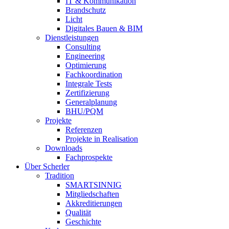
IT & Kommunikation
Brandschutz
Licht
Digitales Bauen & BIM
Dienstleistungen
Consulting
Engineering
Optimierung
Fachkoordination
Integrale Tests
Zertifizierung
Generalplanung
BHU/PQM
Projekte
Referenzen
Projekte in Realisation
Downloads
Fachprospekte
Über Scherler
Tradition
SMARTSINNIG
Mitgliedschaften
Akkreditierungen
Qualität
Geschichte