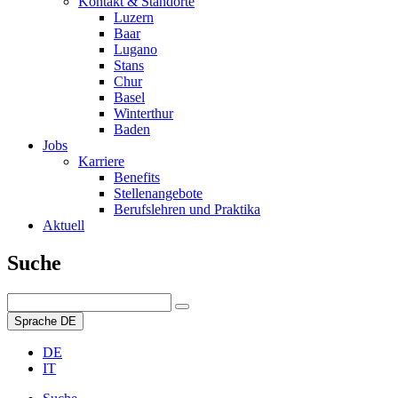
Kontakt & Standorte
Luzern
Baar
Lugano
Stans
Chur
Basel
Winterthur
Baden
Jobs
Karriere
Benefits
Stellenangebote
Berufslehren und Praktika
Aktuell
Suche
Sprache
DE
DE
IT