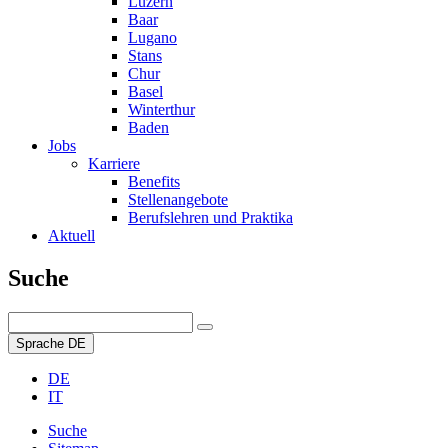
Luzern
Baar
Lugano
Stans
Chur
Basel
Winterthur
Baden
Jobs
Karriere
Benefits
Stellenangebote
Berufslehren und Praktika
Aktuell
Suche
Sprache
DE
DE
IT
Suche