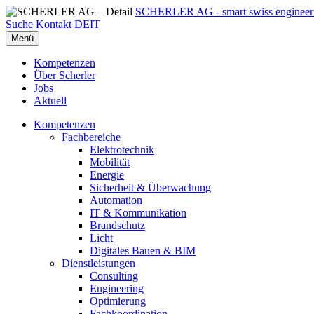
SCHERLER AG - smart swiss engineer
Suche
Kontakt
DE
IT
Menü
Kompetenzen
Über Scherler
Jobs
Aktuell
Kompetenzen
Fachbereiche
Elektrotechnik
Mobilität
Energie
Sicherheit & Überwachung
Automation
IT & Kommunikation
Brandschutz
Licht
Digitales Bauen & BIM
Dienstleistungen
Consulting
Engineering
Optimierung
Fachkoordination