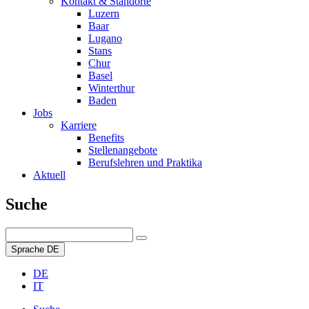
Kontakt & Standorte
Luzern
Baar
Lugano
Stans
Chur
Basel
Winterthur
Baden
Jobs
Karriere
Benefits
Stellenangebote
Berufslehren und Praktika
Aktuell
Suche
Sprache
DE
DE
IT