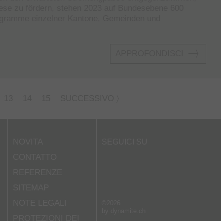
ese zu fördern, stehen 2023 auf Bundesebene 600
programme einzelner Kantone, Gemeinden und
APPROFONDISCI
13
14
15
SUCCESSIVO
NOVITA
SEGUICI SU
CONTATTO
REFERENZE
SITEMAP
NOTE LEGALI
©2026
by
dynamite.ch
PROTEZIONI DEI