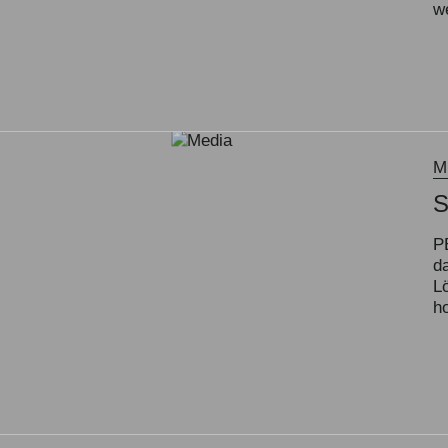
w
M
P
d
L
h