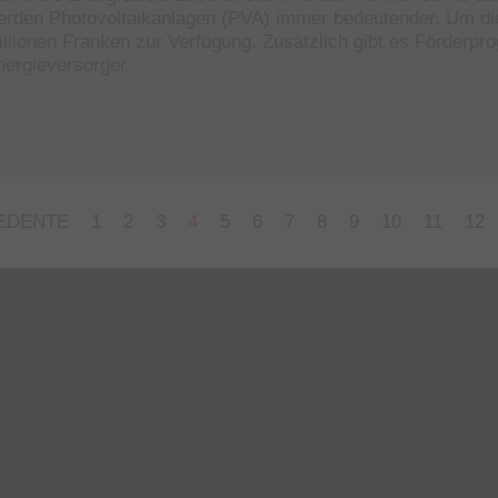
erden Photovoltaikanlagen (PVA) immer bedeutender. Um di
illionen Franken zur Verfügung. Zusätzlich gibt es Förder
nergieversorger.
EDENTE
1
2
3
4
5
6
7
8
9
10
11
12