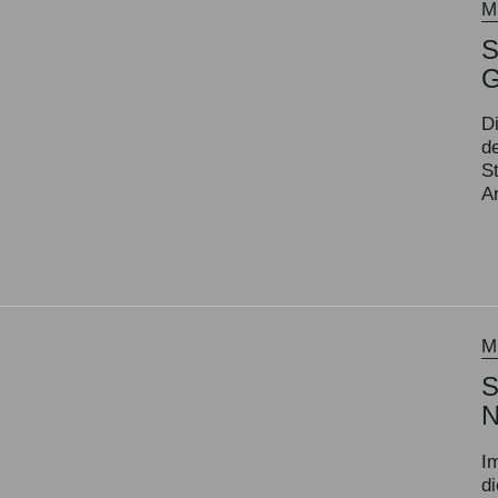
M
S
D
d
S
A
M
S
I
d