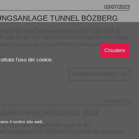
03/07/2023
TUNGSANLAGE TUNNEL BÖZBERG
 und IM in der Ingenieurgemeinschaft TuBö BSA die
A-Phase 51 bis und mit SIA-Phase 53 übernehmen. Dabei
e Anlage ist per Juni 2023 im produktiven Betrieb und
Chiudere
ettate l'uso dei cookie.
APPROFONDISCI
05/06/2023
| JAHRESFACHTAGUNG 2023
zano il nostro sito web.
 Thema «Neue Herausforderungen in der
Baden insgesamt rund 20 Referenten, über 30 Aussteller