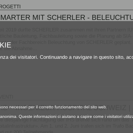
ROGETTI
SMARTER MIT SCHERLER - BELEUCH
eit 2019 durfte SCHERLER zusammen mit ihren Partnern IUB
rtliche Bauleitung, Fachbauleitung sowie die Planung ab SI
urde der Fachbereich Beleuchtung von SCHERLER geplant. Di
KIE
at die Abnahme…
enza dei visitatori. Continuando a navigare in questo sito, acc
VENTI
HS – INGENIEUR HOSPITAL SCHWEIZ 
e sono necessari per il corretto funzionamento del sito web.
 anonima. Queste informazioni ci aiutano a capire come i visitatori utiliz
ie diesjährige Fachtagung der IHS drehte sich rund um das
pitalinfrastruktur». Am 1. und 2. Juni trafen sich im Trafo 
nd gut 200 Teilnehmende.