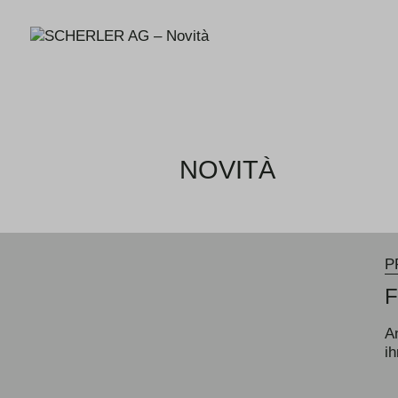
SCHER
SA - smart swiss engineering
NOVITÀ
P
A
i