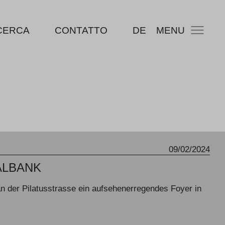
CERCA
CONTATTO
DE
MENU
09/02/2024
ALBANK
n der Pilatusstrasse ein aufsehenerregendes Foyer in