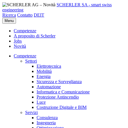
SCHERLER SA - smart swiss
engineering
Ricerca
Contatto
DE
IT
Menu
Competenze
A proposito di Scherler
Jobs
Novità
Competenze
Settori
Elettrotecnica
Mobilità
Energia
Sicurezza e Sorveglianza
Automazione
Informatica e Comunicazione
Protezione Antincendio
Luce
Costruzione Digitale e BIM
Servizi
Consulenza
Ingegneria
Ottimizzazione