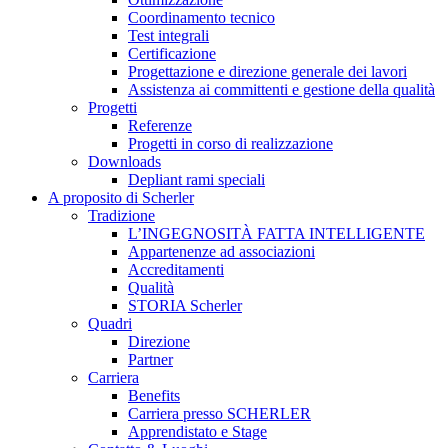
Coordinamento tecnico
Test integrali
Certificazione
Progettazione e direzione generale dei lavori
Assistenza ai committenti e gestione della qualità
Progetti
Referenze
Progetti in corso di realizzazione
Downloads
Depliant rami speciali
A proposito di Scherler
Tradizione
L’INGEGNOSITÀ FATTA INTELLIGENTE
Appartenenze ad associazioni
Accreditamenti
Qualità
STORIA Scherler
Quadri
Direzione
Partner
Carriera
Benefits
Carriera presso SCHERLER
Apprendistato e Stage