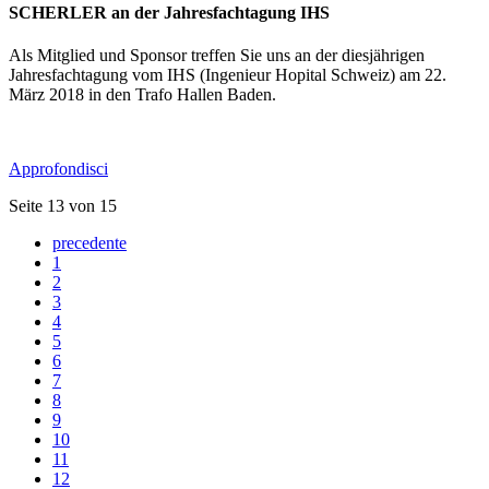
SCHERLER an der Jahresfachtagung IHS
Als Mitglied und Sponsor treffen Sie uns an der diesjährigen
Jahresfachtagung vom IHS (Ingenieur Hopital Schweiz) am 22.
März 2018 in den Trafo Hallen Baden.
Approfondisci
Seite 13 von 15
precedente
1
2
3
4
5
6
7
8
9
10
11
12