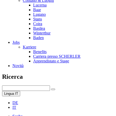
Contatto & Luoghi
Lucerna
Baar
Lugano
Stans
Coira
Basilea
Winterthur
Baden
Jobs
Karriere
Benefits
Carriera presso SCHERLER
Apprendistato e Stage
Novità
Ricerca
Lingua
IT
DE
IT