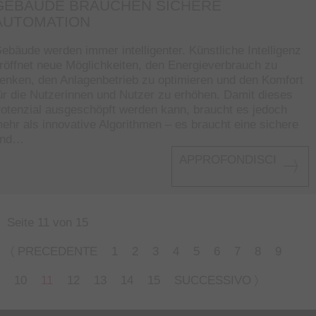
GEBÄUDE BRAUCHEN SICHERE
AUTOMATION
ebäude werden immer intelligenter. Künstliche Intelligenz
röffnet neue Möglichkeiten, den Energieverbrauch zu
enken, den Anlagenbetrieb zu optimieren und den Komfort
ür die Nutzerinnen und Nutzer zu erhöhen. Damit dieses
otenzial ausgeschöpft werden kann, braucht es jedoch
ehr als innovative Algorithmen – es braucht eine sichere
und…
APPROFONDISCI
Seite 11 von 15
PRECEDENTE
1
2
3
4
5
6
7
8
9
10
11
12
13
14
15
SUCCESSIVO