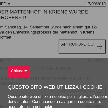
MEDIA
17/09/2019
DER MATTENHOF IN KRIENS WURDE
ERÖFFNET!
m Samstag, 14. September wurde nach einem gut 12-
ährigen Entwicklungsprozess der Mattenhof in Kriens
röffnet.
APPROFONDISCI
MEDIA
12/07/2019
HERZLICHEN GLÜCKWUNSCH!
Chiudere
ach vier Jahren ist es endlich soweit - die LAP ist
berstanden!
QUESTO SITO WEB UTILIZZA I COOKIE
APPROFONDISCI
Questo sito web utilizza i cookie per migliorare l'esperi
dei visitatori. Continuando a navigare in questo sito,
MEDIA
28/06/2019
accettate l'uso dei cookie.