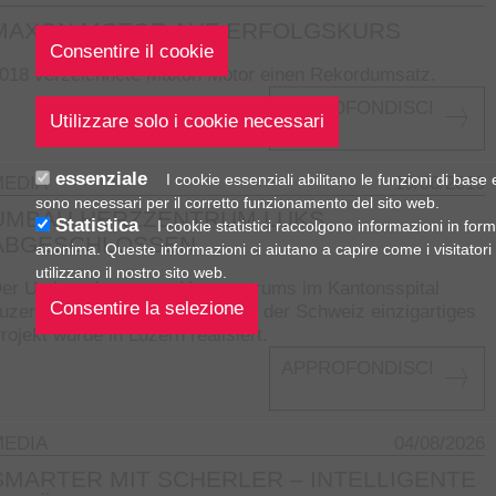
MAXON MOTOR AUF ERFOLGSKURS
018 verzeichnete Maxon Motor einen Rekordumsatz.
APPROFONDISCI
essenziale
I cookie essenziali abilitano le funzioni di base 
MEDIA
19/06/2019
sono necessari per il corretto funzionamento del sito web.
UMBAU HERZZENTRUM LUKS
Statistica
I cookie statistici raccolgono informazioni in for
ABGESCHLOSSEN
anonima. Queste informazioni ci aiutano a capire come i visitatori
utilizzano il nostro sito web.
er Umbau des neuen Herzzentrums im Kantonsspital
uzern ist abgeschlossen. Ein in der Schweiz einzigartiges
rojekt wurde in Luzern realisiert.
APPROFONDISCI
MEDIA
04/08/2026
SMARTER MIT SCHERLER – INTELLIGENTE