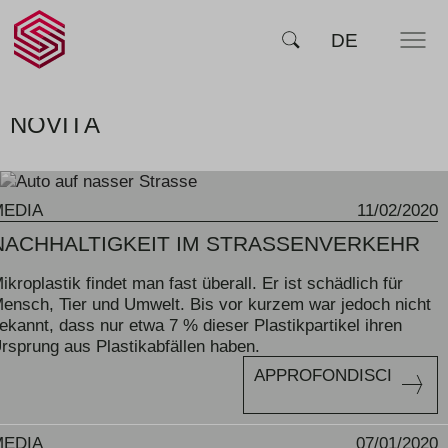
SCHERLER
RICERCA
DE
MENU
SA -
smart
swiss
engineering
NOVITÀ
MEDIA
11/02/2020
NACHHALTIGKEIT IM STRASSENVERKEHR
ikroplastik findet man fast überall. Er ist schädlich für
ensch, Tier und Umwelt. Bis vor kurzem war jedoch nicht
ekannt, dass nur etwa 7 % dieser Plastikpartikel ihren
rsprung aus Plastikabfällen haben.
APPROFONDISCI
MEDIA
07/01/2020