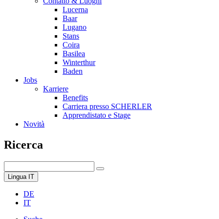
Contatto & Luoghi
Lucerna
Baar
Lugano
Stans
Coira
Basilea
Winterthur
Baden
Jobs
Karriere
Benefits
Carriera presso SCHERLER
Apprendistato e Stage
Novità
Ricerca
Lingua
IT
DE
IT