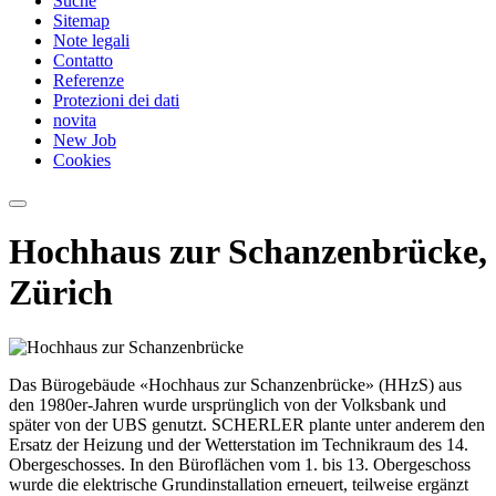
Suche
Sitemap
Note legali
Contatto
Referenze
Protezioni dei dati
novita
New Job
Cookies
Hochhaus zur Schanzenbrücke,
Zürich
Das Bürogebäude «Hochhaus zur Schanzenbrücke» (HHzS) aus
den 1980er-Jahren wurde ursprünglich von der Volksbank und
später von der UBS genutzt. SCHERLER plante unter anderem den
Ersatz der Heizung und der Wetterstation im Technikraum des 14.
Obergeschosses. In den Büroflächen vom 1. bis 13. Obergeschoss
wurde die elektrische Grundinstallation erneuert, teilweise ergänzt