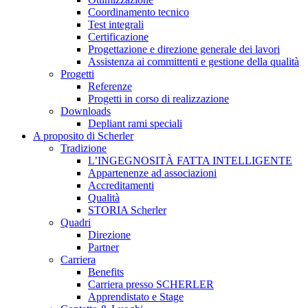
Coordinamento tecnico
Test integrali
Certificazione
Progettazione e direzione generale dei lavori
Assistenza ai committenti e gestione della qualità
Progetti
Referenze
Progetti in corso di realizzazione
Downloads
Depliant rami speciali
A proposito di Scherler
Tradizione
L’INGEGNOSITÀ FATTA INTELLIGENTE
Appartenenze ad associazioni
Accreditamenti
Qualità
STORIA Scherler
Quadri
Direzione
Partner
Carriera
Benefits
Carriera presso SCHERLER
Apprendistato e Stage