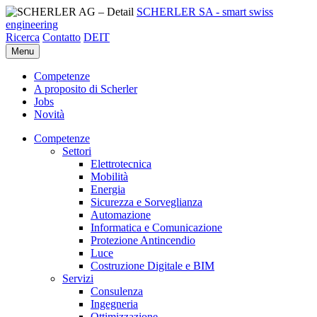
SCHERLER SA - smart swiss
engineering
Ricerca
Contatto
DE
IT
Menu
Competenze
A proposito di Scherler
Jobs
Novità
Competenze
Settori
Elettrotecnica
Mobilità
Energia
Sicurezza e Sorveglianza
Automazione
Informatica e Comunicazione
Protezione Antincendio
Luce
Costruzione Digitale e BIM
Servizi
Consulenza
Ingegneria
Ottimizzazione