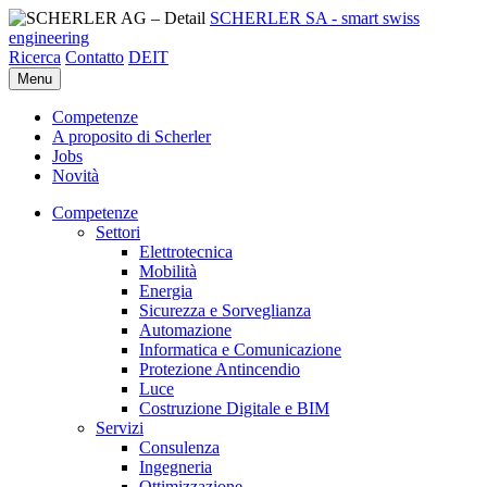
SCHERLER SA - smart swiss
engineering
Ricerca
Contatto
DE
IT
Menu
Competenze
A proposito di Scherler
Jobs
Novità
Competenze
Settori
Elettrotecnica
Mobilità
Energia
Sicurezza e Sorveglianza
Automazione
Informatica e Comunicazione
Protezione Antincendio
Luce
Costruzione Digitale e BIM
Servizi
Consulenza
Ingegneria
Ottimizzazione