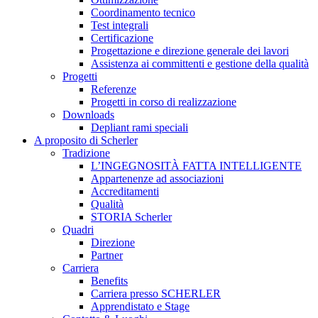
Coordinamento tecnico
Test integrali
Certificazione
Progettazione e direzione generale dei lavori
Assistenza ai committenti e gestione della qualità
Progetti
Referenze
Progetti in corso di realizzazione
Downloads
Depliant rami speciali
A proposito di Scherler
Tradizione
L’INGEGNOSITÀ FATTA INTELLIGENTE
Appartenenze ad associazioni
Accreditamenti
Qualità
STORIA Scherler
Quadri
Direzione
Partner
Carriera
Benefits
Carriera presso SCHERLER
Apprendistato e Stage