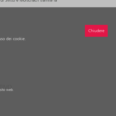
a di Svitto e Morschach tramite la
Chiudere
uso dei cookie.
TIVO
 sito web.