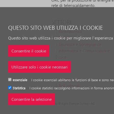
ORC per la produzione di energia elet
rete di teleriscaldamento.
SETTORI
QUESTO SITO WEB UTILIZZA I COOKIE
Elettrotecnica
Energia
Questo sito web utilizza i cookie per migliorare l'esperienza 
Sicurezza e Sorveglianza
Informatica e Comunicazione
Luce
SERVIZI
Ingegneria
essenziale
I cookie essenziali abilitano le funzioni di base e sono n
Test integrali
Statistica
I cookie statistici raccolgono informazioni in forma anonim
Foto © Agro Energie Schwyz AG