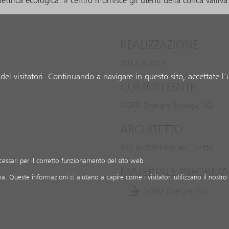
trica ecologica. Il centro rifornisce gli utenti della conca valliv
REALIZZAZIONE
2012 a 2015
dei visitatori. Continuando a navigare in questo sito, accettate l'
COMMITTENTE
AGRO Energie Schwyz AG
ARCHITETTO
BSS Architekten AG, Svitto
ecessari per il corretto funzionamento del sito web.
MATERIALE INFORMA
a. Queste informazioni ci aiutano a capire come i visitatori utilizzano il nostro
AGRO Energie AG