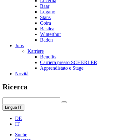
Lucerna
Baar
Lugano
Stans
Coira
Basilea
Winterthur
Baden
Jobs
Karriere
Benefits
Carriera presso SCHERLER
Apprendistato e Stage
Novità
Ricerca
Lingua
IT
DE
IT
Suche