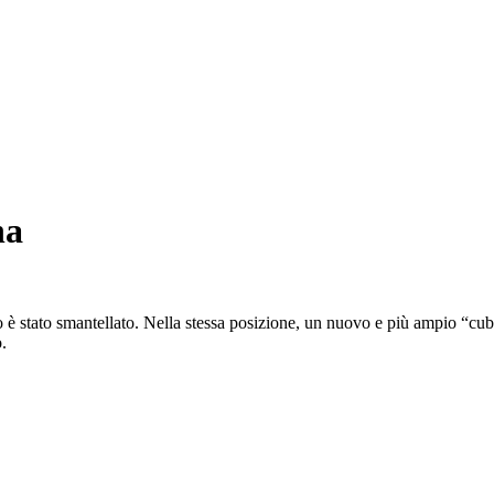
na
osco è stato smantellato. Nella stessa posizione, un nuovo e più ampio “c
o.