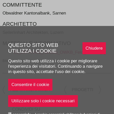
COMMITTENTE
Obwaldner Kantonalbank, Sarnen
ARCHITETTO
Seilerlinhart Architekten, Luzern
MATERIALE INFORMATIVO
QUESTO SITO WEB
Chiudere
UTILIZZA I COOKIE
61_19474.A01_Neubau_OWKB_Feld_Sarnen.jpg
Questo sito web utilizza i cookie per migliorare
Bild © Seilerlinhart Architekten
l'esperienza dei visitatori. Continuando a navigare
in questo sito, accettate l'uso dei cookie.
ALLA PANORAMICA
PROGETTI
CONDIVIDI SU