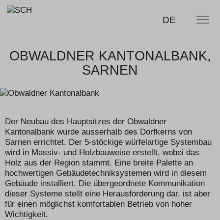
SCHERLER
RICERCA
DE
MENU
SA -
smart
swiss
engineering
OBWALDNER KANTONALBANK,
SARNEN
Der Neubau des Hauptsitzes der Obwaldner
Kantonalbank wurde ausserhalb des Dorfkerns von
Sarnen er­richtet. Der 5-stöckige würfelartige Systembau
wird in Massiv- und Holzbauweise erstellt, wobei das
Holz aus der Region stammt. Eine breite Palette an
hochwertigen Gebäudetechniksystemen wird in diesem
Gebäude installiert. Die übergeordnete Kommunikation
dieser Systeme stellt eine Herausforderung dar, ist aber
für einen möglichst komfortablen Betrieb von hoher
Wichtigkeit.