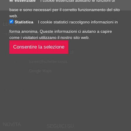
essenziale
I cookie essenziali abilitano le funzioni di
base e sono necessari per il corretto funzionamento del sito
web.
Statistica
I cookie statistici raccolgono informazioni in
LUOGHI
forma anonima. Queste informazioni ci aiutano a capire
Lucerna
SCHERLER AG
come i visitatori utilizzano il nostro sito web.
Friedentalstrasse 43
Baar
CH-6004 Lucerna
Lugano
Telefono
+41 41 429 11 11
Stans
luzern
@
scherler
.
swiss
Coira
Google Maps
Basilea
Winterthur
Baden
NOVITA
SEGUICI SU